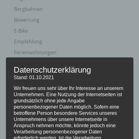
Bergbahnen
Bewertung
E-Bike
Empfehlung
Ferienwohnungen
FIS Nordische Ski WM
Datenschutzerklärung
Gäste
Stand: 01.10.2021
Gesundheit
Wir freuen uns sehr über Ihr Interesse an unserem
Unternehmen. Eine Nutzung der Internetseiten ist
Haus Partale
grundsätzlich ohne jede Angabe
Info
personenbezogener Daten möglich. Sofern eine
betroffene Person besondere Services unseres
Oberstdorf
Unternehmens über unsere Internetseite in
Anspruch nehmen möchte, könnte jedoch eine
Stellenangebot
Verarbeitung personenbezogener Daten
erforderlich werden. Ist die Verarbeitung