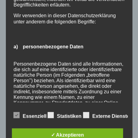
Begrifflichkeiten erläutern.
Wir verwenden in dieser Datenschutzerklärung
unter anderem die folgenden Begriffe:
a) personenbezogene Daten
Wir Oberstdorfer
Personenbezogene Daten sind alle Informationen,
die sich auf eine identifizierte oder identifizierbare
natürliche Person (im Folgenden „betroffene
Stichworte
Person") beziehen. Als identifizierbar wird eine
natürliche Person angesehen, die direkt oder
allgäu
allgäuer alpen
alpen
angebot
Auszeit
indirekt, insbesondere mittels Zuordnung zu einer
Kennung wie einem Namen, zu einer
bayern
bergbahnen
berge
event
Kennnummer, zu Standortdaten, zu einer Online-
Kennung oder zu einem oder mehreren
ferienwohnungen
fewo
Fewo Rabatt
fewos
besonderen Merkmalen, die Ausdruck der
Essenziell
Statistiken
Externe Dienste
physischen, physiologischen, genetischen,
freie Ferienwohnungen
frühling
gäste
gästehaus
psychischen, wirtschaftlichen, kulturellen oder
sozialen Identität dieser natürlichen Person sind,
gästeservice
haus partale
herbst
herbsturlaub
✓ Akzeptieren
identifiziert werden kann.