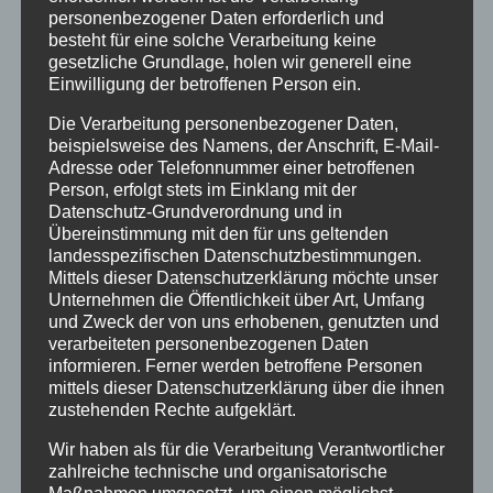
Traveller Review Award
personenbezogener Daten erforderlich und
Urlaub
besteht für eine solche Verarbeitung keine
gesetzliche Grundlage, holen wir generell eine
Veranstaltungstipp
Einwilligung der betroffenen Person ein.
Wintersport
Die Verarbeitung personenbezogener Daten,
beispielsweise des Namens, der Anschrift, E-Mail-
Adresse oder Telefonnummer einer betroffenen
Bei uns…
Person, erfolgt stets im Einklang mit der
Datenschutz-Grundverordnung und in
Übereinstimmung mit den für uns geltenden
landesspezifischen Datenschutzbestimmungen.
Mittels dieser Datenschutzerklärung möchte unser
Unternehmen die Öffentlichkeit über Art, Umfang
und Zweck der von uns erhobenen, genutzten und
verarbeiteten personenbezogenen Daten
informieren. Ferner werden betroffene Personen
mittels dieser Datenschutzerklärung über die ihnen
BERGBAHN UNLIMITED
zustehenden Rechte aufgeklärt.
Wir haben als für die Verarbeitung Verantwortlicher
Ausgezeichnet von KAYAK
zahlreiche technische und organisatorische