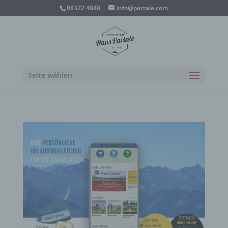
08322 4888
info@partale.com
Seite wählen