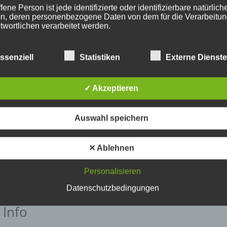
fene Person ist jede identifizierte oder identifizierbare natürlich
n, deren personenbezogene Daten von dem für die Verarbeitu
twortlichen verarbeitet werden.
ssenziell
Statistiken
Externe Dienst
erarbeitung
beitung ist jeder mit oder ohne Hilfe automatisierter Verfahren
✓ Akzeptieren
führte Vorgang oder jede solche Vorgangsreihe im Zusammen
ersonenbezogenen Daten wie das Erheben, das Erfassen, die
isation, das Ordnen, die Speicherung, die Anpassung oder
Auswahl speichern
derung, das Auslesen, das Abfragen, die Verwendung, die
legung durch Übermittlung, Verbreitung oder eine andere Form 
tstellung, den Abgleich oder die Verknüpfung, die Einschränkun
✕ Ablehnen
en oder die Vernichtung.
Personalisieren
inschränkung der Verarbeitung
Datenschutzbedingungen
 Info
hränkung der Verarbeitung ist die Markierung gespeicherter
nenbezogener Daten mit dem Ziel, ihre künftige Verarbeitung