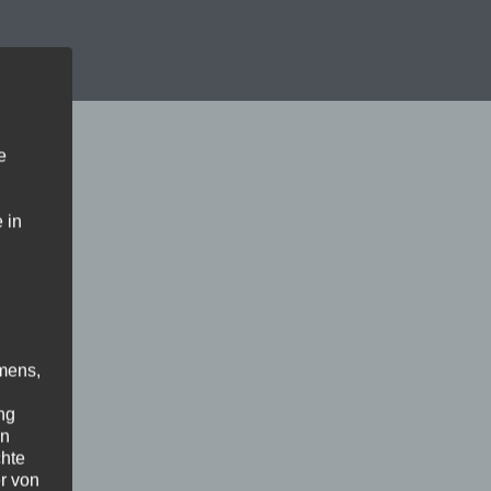
e
 in
mens,
ng
en
chte
r von