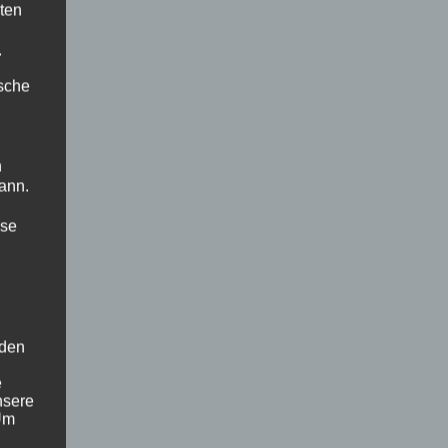
ten
.
ische
n
ann.
ise
 den
e
nsere
 Um