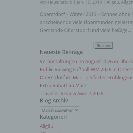
einzu
von
HausPartale
|
Jan. 15, 2019
|
Allgäu
,
Allge
Oberstdorf – Winter 2019 – Schnee ohne 
e) Pr
anscheinende viele Überstunden geleistet 
Gemeinde Oberstdorf und viele fleißige...
Profi
Daten
Suchen
werde
Neueste Beiträge
nach:
Perso
Arbei
Veranstaltungen im August 2026 in Obers
Inter
Public Viewing Fußball-WM 2026 in Obers
diese
Oberstdorf im Mai – perfekter Frühlingsu
Extra Rabatt im März
f) P
Traveller Review Award 2026
Blog Archiv
Pseud
Blog
einer
Hinzu
Kategorien
Archiv
betro
Allgäu
Infor
organ