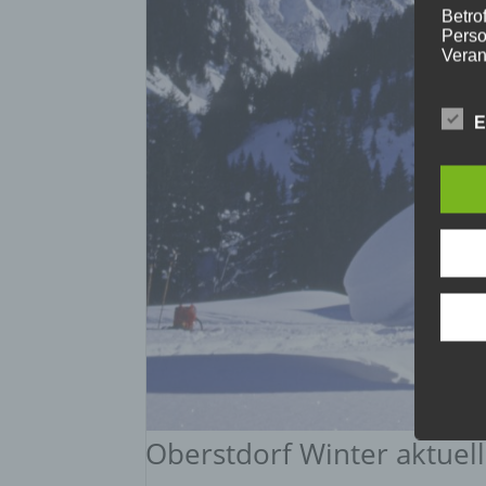
Betrof
Perso
Veran
E
c) V
Verar
ausge
mit p
Organ
Verän
Offen
Berei
Lösch
d) E
Oberstdorf Winter aktuell
Einsc
perso