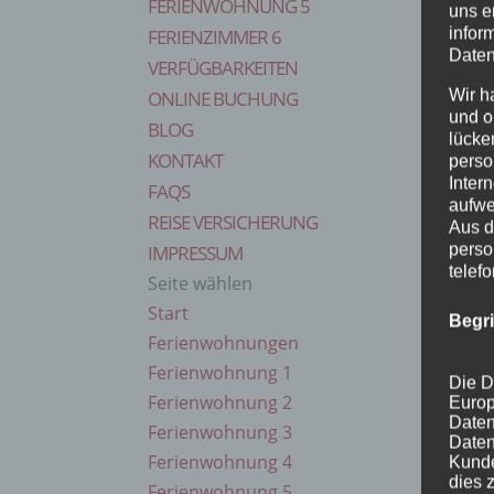
FERIENWOHNUNG 5
uns e
infor
FERIENZIMMER 6
Daten
VERFÜGBARKEITEN
Wir h
ONLINE BUCHUNG
und o
BLOG
lücke
KONTAKT
perso
Inter
FAQS
aufwe
REISE VERSICHERUNG
Aus d
perso
IMPRESSUM
telef
Seite wählen
Start
Begr
Ferienwohnungen
Ferienwohnung 1
Die D
Ferienwohnung 2
Europ
Daten
Ferienwohnung 3
Daten
Ferienwohnung 4
Kunde
dies 
Ferienwohnung 5