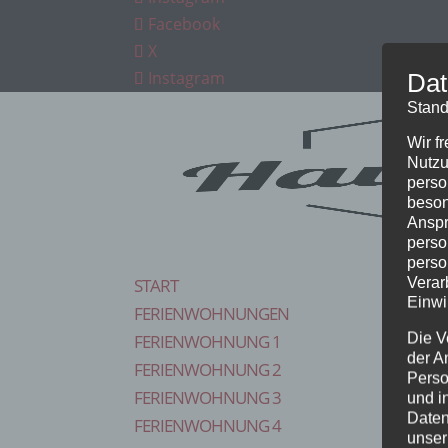
Facebook
X
Instagram
Dat
Stand
Wir f
Nutzu
perso
beson
Anspr
perso
perso
Verar
START
Einwi
FERIENWOHNUNGEN
Die V
FERIENWOHNUNG 1
der A
FERIENWOHNUNG 2
Perso
FERIENWOHNUNG 3
und i
Daten
FERIENWOHNUNG 4
unser