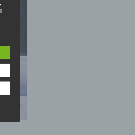
e
ng
e
hang
der
g, das