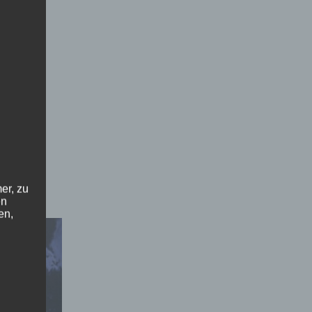
er, zu
en
en,