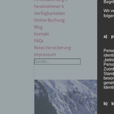
Begrif
Ferienzimmer 6
Wir v
Verfügbarkeiten
folge
Online Buchung
Blog
Kontakt
a) p
FAQs
Reise Versicherung
Perso
Impressum
ident
„betro
Perso
Zuord
Stand
beson
genet
Identi
b) b