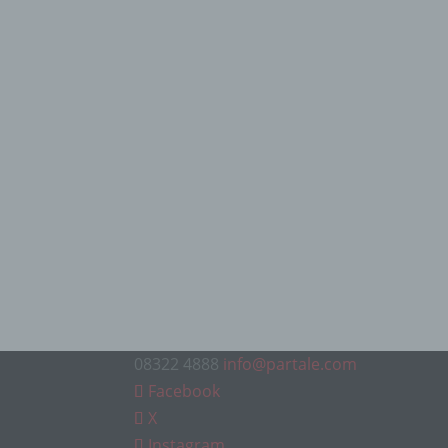
08322 4888
info@partale.com
Facebook
X
Instagram