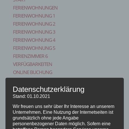
FERIENWOHNUNGEN
FERIENWOHNUNG 1
FERIENWOHNUNG 2
FERIENWOHNUNG 3
FERIENWOHNUNG 4
FERIENWOHNUNG 5
FERIENZIMMER 6
VERFÜGBARKEITEN
ONLINE BUCHUNG
BLOG
Datenschutzerklärung
KONTAKT
FAQS
Stand: 01.10.2021
REISE VERSICHERUNG
Wir freuen uns sehr über Ihr Interesse an unserem
IMPRESSUM
Unternehmen. Eine Nutzung der Internetseiten ist
grundsätzlich ohne jede Angabe
Seite wählen
personenbezogener Daten möglich. Sofern eine
Start