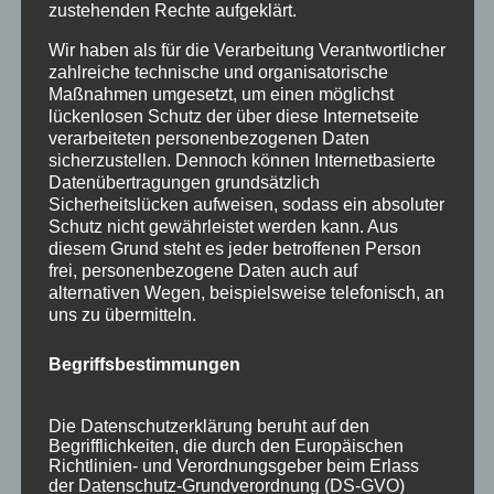
zustehenden Rechte aufgeklärt.
Wir haben als für die Verarbeitung Verantwortlicher
zahlreiche technische und organisatorische
Maßnahmen umgesetzt, um einen möglichst
lückenlosen Schutz der über diese Internetseite
verarbeiteten personenbezogenen Daten
sicherzustellen. Dennoch können Internetbasierte
Datenübertragungen grundsätzlich
Sicherheitslücken aufweisen, sodass ein absoluter
Schutz nicht gewährleistet werden kann. Aus
diesem Grund steht es jeder betroffenen Person
frei, personenbezogene Daten auch auf
Neuer Skiraum für unsere Gäste
alternativen Wegen, beispielsweise telefonisch, an
uns zu übermitteln.
von
HausPartale
|
Dez. 19, 2018
|
Gäste
,
Haus
Partale
Begriffsbestimmungen
Pünktlich zum Start in die Wintersaison
Die Datenschutzerklärung beruht auf den
2018/2019 ist unser neuer Skiraum für Sie
Begrifflichkeiten, die durch den Europäischen
fertig! Ab sofort bieten wir unseren Gästen
Richtlinien- und Verordnungsgeber beim Erlass
der Datenschutz-Grundverordnung (DS-GVO)