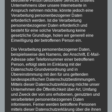
betroffene Person besondere Services unseres
Unternehmens über unsere Internetseite in
Ferienwohnungen
Anspruch nehmen möchte, könnte jedoch eine
Ferienwohnung 1
Verarbeitung personenbezogener Daten
Ferienwohnung 2
erforderlich werden. Ist die Verarbeitung
personenbezogener Daten erforderlich und
Ferienwohnung 3
besteht für eine solche Verarbeitung keine
Ferienwohnung 4
gesetzliche Grundlage, holen wir generell eine
Ferienwohnung 5
Einwilligung der betroffenen Person ein.
Ferienzimmer 6
Die Verarbeitung personenbezogener Daten,
Verfügbarkeiten
beispielsweise des Namens, der Anschrift, E-Mail-
Adresse oder Telefonnummer einer betroffenen
Online Buchung
Person, erfolgt stets im Einklang mit der
Blog
Datenschutz-Grundverordnung und in
Kontakt
Übereinstimmung mit den für uns geltenden
landesspezifischen Datenschutzbestimmungen.
FAQs
Mittels dieser Datenschutzerklärung möchte unser
Reise Versicherung
Unternehmen die Öffentlichkeit über Art, Umfang
Impressum
und Zweck der von uns erhobenen, genutzten und
verarbeiteten personenbezogenen Daten
informieren. Ferner werden betroffene Personen
mittels dieser Datenschutzerklärung über die ihnen