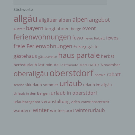
Person zugewiesen werden.
Stichworte
allgäu
alpen
angebot
allgäuer alpen
g) Verantwortlicher oder für die Verarbeitung
Verantwortlicher
bayern
event
bergbahnen
berge
Auszeit
ferienwohnungen
fewo
fewos
Fewo Rabatt
Verantwortlicher oder für die Verarbeitung
freie Ferienwohnungen
gäste
frühling
Verantwortlicher ist die natürliche oder juristische
Person, Behörde, Einrichtung oder andere Stelle,
haus partale
gästehaus
herbst
gästeservice
die allein oder gemeinsam mit anderen über die
Zwecke und Mittel der Verarbeitung von
natur
herbsturlaub
last minute
November
Lastminute
März
personenbezogenen Daten entscheidet. Sind die
oberstdorf
oberallgäu
rabatt
Zwecke und Mittel dieser Verarbeitung durch das
partale
Unionsrecht oder das Recht der Mitgliedstaaten
urlaub
skiurlaub
sommer
urlaub im allgäu
vorgegeben, so kann der Verantwortliche
service
beziehungsweise können die bestimmten Kriterien
urlaub in oberstdorf
Urlaub in den Bergen
seiner Benennung nach dem Unionsrecht oder
veranstaltung
dem Recht der Mitgliedstaaten vorgesehen
urlaubsangebot
video
vorweihnachtszeit
werden.
winter
winterurlaub
wintersport
wandern
h) Auftragsverarbeiter