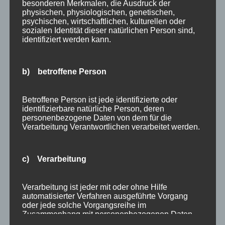
Angebote
besonderen Merkmalen, die Ausdruck der
physischen, physiologischen, genetischen,
Bergbahnen
psychischen, wirtschaftlichen, kulturellen oder
Bewertung
sozialen Identität dieser natürlichen Person sind,
identifiziert werden kann.
E-Bike
Empfehlung
Ferienwohnungen
b) betroffene Person
FIS Nordische Ski WM
Gäste
Betroffene Person ist jede identifizierte oder
Gesundheit
identifizierbare natürliche Person, deren
personenbezogene Daten von dem für die
Haus Partale
Verarbeitung Verantwortlichen verarbeitet werden.
Info
Oberstdorf
c) Verarbeitung
Stellenangebot
Traveller Review Award
Verarbeitung ist jeder mit oder ohne Hilfe
Urlaub
automatisierter Verfahren ausgeführte Vorgang
Veranstaltungstipp
oder jede solche Vorgangsreihe im
Zusammenhang mit personenbezogenen Daten
Wintersport
wie das Erheben, das Erfassen, die Organisation,