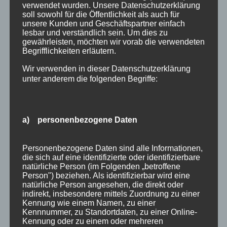
einen Skiraum für die Unterbringung Ihrer
verwendet wurden. Unsere Datenschutzerklärung
kompletten Wintersportausrüstung an. Egal ob
soll sowohl für die Öffentlichkeit als auch für
unsere Kunden und Geschäftspartner einfach
Ski, Snowboard oder Langlauf Ausrüstung,
lesbar und verständlich sein. Um dies zu
unser neuer...
gewährleisten, möchten wir vorab die verwendeten
Begrifflichkeiten erläutern.
Suchen
Neueste Beiträge
nach:
Wir verwenden in dieser Datenschutzerklärung
unter anderem die folgenden Begriffe:
Veranstaltungen im August 2026 in Oberstdorf
Public Viewing Fußball-WM 2026 in Oberstdorf
Oberstdorf im Mai – perfekter Frühlingsurlaub
a) personenbezogene Daten
im Allgäu
Extra Rabatt im März
Traveller Review Award 2026
Personenbezogene Daten sind alle Informationen,
die sich auf eine identifizierte oder identifizierbare
Blog Archiv
natürliche Person (im Folgenden „betroffene
Blog
Person") beziehen. Als identifizierbar wird eine
Kategorien
natürliche Person angesehen, die direkt oder
Archiv
indirekt, insbesondere mittels Zuordnung zu einer
Allgäu
Kennung wie einem Namen, zu einer
Kennnummer, zu Standortdaten, zu einer Online-
Allgemein
Kennung oder zu einem oder mehreren