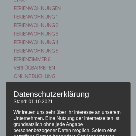
FERIENWOHNUNGEN
FERIENWOHNUNG 1
FERIENWOHNUNG 2
FERIENWOHNUNG 3
FERIENWOHNUNG 4
FERIENWOHNUNG 5
FERIENZIMMER 6
VERFÜGBARKEITEN
ONLINE BUCHUNG
BLOG
Datenschutzerklärung
KONTAKT
FAQS
Stand: 01.10.2021
REISE VERSICHERUNG
Wir freuen uns sehr über Ihr Interesse an unserem
IMPRESSUM
Unternehmen. Eine Nutzung der Internetseiten ist
grundsätzlich ohne jede Angabe
Seite wählen
personenbezogener Daten möglich. Sofern eine
Start