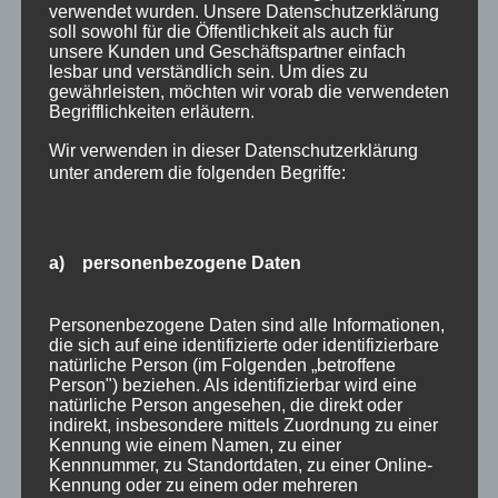
einen Skiraum für die Unterbringung Ihrer
verwendet wurden. Unsere Datenschutzerklärung
kompletten Wintersportausrüstung an. Egal ob
soll sowohl für die Öffentlichkeit als auch für
unsere Kunden und Geschäftspartner einfach
Ski, Snowboard oder Langlauf Ausrüstung,
lesbar und verständlich sein. Um dies zu
unser neuer...
gewährleisten, möchten wir vorab die verwendeten
Begrifflichkeiten erläutern.
Suchen
Neueste Beiträge
nach:
Wir verwenden in dieser Datenschutzerklärung
unter anderem die folgenden Begriffe:
Veranstaltungen im August 2026 in Oberstdorf
Public Viewing Fußball-WM 2026 in Oberstdorf
Oberstdorf im Mai – perfekter Frühlingsurlaub
a) personenbezogene Daten
im Allgäu
Extra Rabatt im März
Traveller Review Award 2026
Personenbezogene Daten sind alle Informationen,
die sich auf eine identifizierte oder identifizierbare
Blog Archiv
natürliche Person (im Folgenden „betroffene
Blog
Person") beziehen. Als identifizierbar wird eine
Kategorien
natürliche Person angesehen, die direkt oder
Archiv
indirekt, insbesondere mittels Zuordnung zu einer
Allgäu
Kennung wie einem Namen, zu einer
Kennnummer, zu Standortdaten, zu einer Online-
Allgemein
Kennung oder zu einem oder mehreren