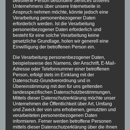
betroffene Person besondere Services unseres
Unternehmens über unsere Internetseite in
Ferienwohnungen
Anspruch nehmen möchte, könnte jedoch eine
Ferienwohnung 1
Verarbeitung personenbezogener Daten
Ferienwohnung 2
erforderlich werden. Ist die Verarbeitung
personenbezogener Daten erforderlich und
Ferienwohnung 3
besteht für eine solche Verarbeitung keine
Ferienwohnung 4
gesetzliche Grundlage, holen wir generell eine
Ferienwohnung 5
Einwilligung der betroffenen Person ein.
Ferienzimmer 6
Die Verarbeitung personenbezogener Daten,
Verfügbarkeiten
beispielsweise des Namens, der Anschrift, E-Mail-
Adresse oder Telefonnummer einer betroffenen
Online Buchung
Person, erfolgt stets im Einklang mit der
Blog
Datenschutz-Grundverordnung und in
Kontakt
Übereinstimmung mit den für uns geltenden
landesspezifischen Datenschutzbestimmungen.
FAQs
Mittels dieser Datenschutzerklärung möchte unser
Reise Versicherung
Unternehmen die Öffentlichkeit über Art, Umfang
Impressum
und Zweck der von uns erhobenen, genutzten und
verarbeiteten personenbezogenen Daten
informieren. Ferner werden betroffene Personen
mittels dieser Datenschutzerklärung über die ihnen