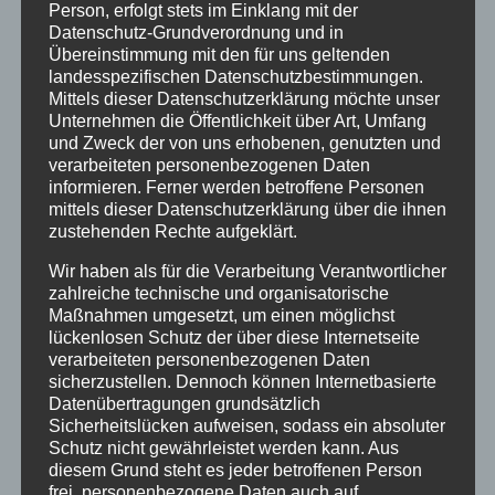
Person, erfolgt stets im Einklang mit der
Datenschutz-Grundverordnung und in
Internationale Älplerletze mit
Übereinstimmung mit den für uns geltenden
Bergmesse
landesspezifischen Datenschutzbestimmungen.
Mittels dieser Datenschutzerklärung möchte unser
von
HausPartale
|
Sep. 5, 2017
|
Allgäu
,
Allgemein
,
Unternehmen die Öffentlichkeit über Art, Umfang
Oberstdorf
|
0 Kommentare
und Zweck der von uns erhobenen, genutzten und
verarbeiteten personenbezogenen Daten
informieren. Ferner werden betroffene Personen
mittels dieser Datenschutzerklärung über die ihnen
zustehenden Rechte aufgeklärt.
Wir haben als für die Verarbeitung Verantwortlicher
zahlreiche technische und organisatorische
Maßnahmen umgesetzt, um einen möglichst
18. Internationale Älplerletze mit Bergmesse
lückenlosen Schutz der über diese Internetseite
auf dem Fellhornder Klassiker zum Abschluss des
verarbeiteten personenbezogenen Daten
sicherzustellen. Dennoch können Internetbasierte
Bergsommers findet diesmal wieder auf dem
Datenübertragungen grundsätzlich
Fellhorn statt.
Sicherheitslücken aufweisen, sodass ein absoluter
Schutz nicht gewährleistet werden kann. Aus
Sonntag, 24.09.2017 11:00 Uhr, Fellhorn Station
diesem Grund steht es jeder betroffenen Person
Schlappoldsee
frei, personenbezogene Daten auch auf