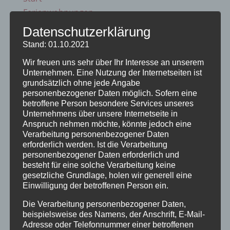
Ferienwohnungen
Ferienwohnung 1
Datenschutzerklärung
Ferienwohnung 2
Stand: 01.10.2021
Ferienwohnung 3
Wir freuen uns sehr über Ihr Interesse an unserem
Ferienwohnung 4
Unternehmen. Eine Nutzung der Internetseiten ist
Ferienwohnung 5
grundsätzlich ohne jede Angabe
personenbezogener Daten möglich. Sofern eine
Ferienzimmer 6
betroffene Person besondere Services unseres
Verfügbarkeiten
Unternehmens über unsere Internetseite in
Online Buchung
Anspruch nehmen möchte, könnte jedoch eine
Verarbeitung personenbezogener Daten
Blog
erforderlich werden. Ist die Verarbeitung
Kontakt
personenbezogener Daten erforderlich und
FAQs
besteht für eine solche Verarbeitung keine
gesetzliche Grundlage, holen wir generell eine
Reise Versicherung
Einwilligung der betroffenen Person ein.
Impressum
Die Verarbeitung personenbezogener Daten,
beispielsweise des Namens, der Anschrift, E-Mail-
Adresse oder Telefonnummer einer betroffenen