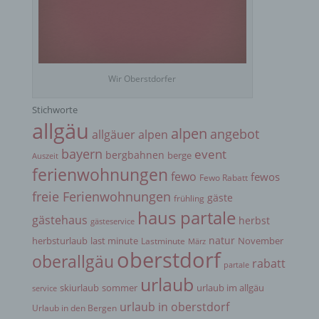
Unionsrecht oder das Recht der Mitgliedstaaten
vorgegeben, so kann der Verantwortliche
beziehungsweise können die bestimmten Kriterien
seiner Benennung nach dem Unionsrecht oder
dem Recht der Mitgliedstaaten vorgesehen
werden.
Wir Oberstdorfer
Stichworte
h) Auftragsverarbeiter
allgäu
alpen
angebot
allgäuer alpen
bayern
event
bergbahnen
berge
Auszeit
Auftragsverarbeiter ist eine natürliche oder
ferienwohnungen
juristische Person, Behörde, Einrichtung oder
fewo
fewos
Fewo Rabatt
andere Stelle, die personenbezogene Daten im
freie Ferienwohnungen
gäste
frühling
Auftrag des Verantwortlichen verarbeitet.
haus partale
gästehaus
herbst
gästeservice
natur
herbsturlaub
last minute
November
Lastminute
März
i) Empfänger
oberstdorf
oberallgäu
rabatt
partale
urlaub
Empfänger ist eine natürliche oder juristische
skiurlaub
sommer
urlaub im allgäu
service
Person, Behörde, Einrichtung oder andere Stelle,
urlaub in oberstdorf
Urlaub in den Bergen
der personenbezogene Daten offengelegt werden,