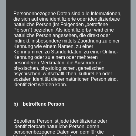
mit allen Alphornbläsern sowie die traditionelle
Schellenverlosung statt.
Personenbezogene Daten sind alle Informationen,
die sich auf eine identifizierte oder identifizierbare
Die Veranstaltung findet bei jeder Witterung
natürliche Person (im Folgenden „betroffene
statt.
Person") beziehen. Als identifizierbar wird eine
natürliche Person angesehen, die direkt oder
Kommentar absenden
indirekt, insbesondere mittels Zuordnung zu einer
Du musst
angemeldet
sein, um einen
Kennung wie einem Namen, zu einer
Kennnummer, zu Standortdaten, zu einer Online-
Kommentar abzugeben.
Kennung oder zu einem oder mehreren
besonderen Merkmalen, die Ausdruck der
physischen, physiologischen, genetischen,
Suchen
psychischen, wirtschaftlichen, kulturellen oder
Neueste Beiträge
nach:
sozialen Identität dieser natürlichen Person sind,
identifiziert werden kann.
Veranstaltungen im August 2026 in Oberstdorf
Public Viewing Fußball-WM 2026 in Oberstdorf
Oberstdorf im Mai – perfekter Frühlingsurlaub
b) betroffene Person
im Allgäu
Extra Rabatt im März
Betroffene Person ist jede identifizierte oder
Traveller Review Award 2026
identifizierbare natürliche Person, deren
personenbezogene Daten von dem für die
Blog Archiv