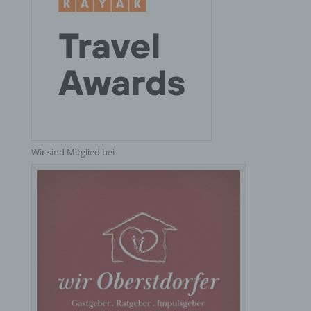
Pseudonymisierung ist die Verarbeitung
personenbezogener Daten in einer Weise, auf
welche die personenbezogenen Daten ohne
Hinzuziehung zusätzlicher Informationen nicht
mehr einer spezifischen betroffenen Person
zugeordnet werden können, sofern diese
zusätzlichen Informationen gesondert aufbewahrt
werden und technischen und organisatorischen
Maßnahmen unterliegen, die gewährleisten, dass
die personenbezogenen Daten nicht einer
identifizierten oder identifizierbaren natürlichen
Person zugewiesen werden.
Wir sind Mitglied bei
g) Verantwortlicher oder für die Verarbeitung
Verantwortlicher
Verantwortlicher oder für die Verarbeitung
Verantwortlicher ist die natürliche oder juristische
Person, Behörde, Einrichtung oder andere Stelle,
die allein oder gemeinsam mit anderen über die
Zwecke und Mittel der Verarbeitung von
personenbezogenen Daten entscheidet. Sind die
Zwecke und Mittel dieser Verarbeitung durch das