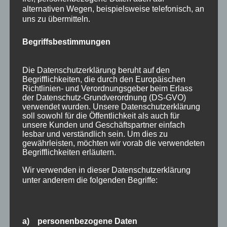
alternativen Wegen, beispielsweise telefonisch, an
uns zu übermitteln.
Als
„Älplerletze“
bezeichnet man den letzten
Tag eines
Bergsommers
auf der Alp. Das Vieh
Begriffsbestimmungen
ist bereits wieder im Tal und die Hirten und
Senner machen die Alpe winterfest. Ist die
Die Datenschutzerklärung beruht auf den
Arbeit getan, gibt es das letzte Essen auf der
Begrifflichkeiten, die durch den Europäischen
Alp für den laufenden Sommer, danach
Richtlinien- und Verordnungsgeber beim Erlass
der Datenschutz-Grundverordnung (DS-GVO)
verlässt der Hirte seine Alpe bis zum nächsten
verwendet wurden. Unsere Datenschutzerklärung
Jahr.
soll sowohl für die Öffentlichkeit als auch für
unsere Kunden und Geschäftspartner einfach
lesbar und verständlich sein. Um dies zu
Das eindrucksvolle Fest beginnt um 11:00 Uhr
gewährleisten, möchten wir vorab die verwendeten
mit einer feierlichen Bergmesse, musikalisch
Begrifflichkeiten erläutern.
umrahmt von ca. 50 Alphornbläsern.
Wir verwenden in dieser Datenschutzerklärung
unter anderem die folgenden Begriffe:
Anschließend verteilen sich die einzelnen
Gruppen auf die schönsten Plätze. Um 15:00
Uhr findet das große Gemeinschaftskonzert
a) personenbezogene Daten