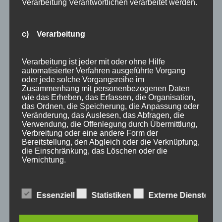
Verarbeitung Verantwortlichen verarbeitet werden.
Blog
Kategorien
Archiv
Allgäu
c) Verarbeitung
Allgemein
Angebote
Verarbeitung ist jeder mit oder ohne Hilfe
automatisierter Verfahren ausgeführte Vorgang
Bergbahnen
oder jede solche Vorgangsreihe im
Bewertung
Zusammenhang mit personenbezogenen Daten
wie das Erheben, das Erfassen, die Organisation,
E-Bike
das Ordnen, die Speicherung, die Anpassung oder
Empfehlung
Veränderung, das Auslesen, das Abfragen, die
Verwendung, die Offenlegung durch Übermittlung,
Ferienwohnungen
Verbreitung oder eine andere Form der
FIS Nordische Ski WM
Bereitstellung, den Abgleich oder die Verknüpfung,
die Einschränkung, das Löschen oder die
Gäste
Vernichtung.
Gesundheit
Haus Partale
d) Einschränkung der Verarbeitung
Info
Essenziell
Statistiken
Externe Dienste
Oberstdorf
Einschränkung der Verarbeitung ist die Markierung
Stellenangebot