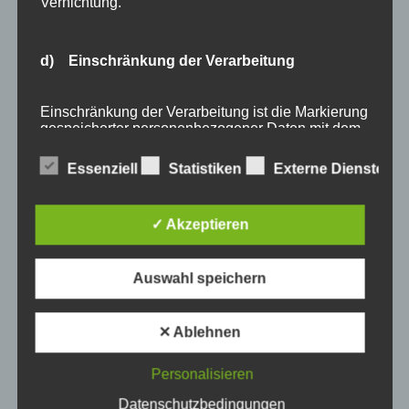
Vernichtung.
Allgemein
Angebote
d) Einschränkung der Verarbeitung
Bergbahnen
Bewertung
E-Bike
Einschränkung der Verarbeitung ist die Markierung
gespeicherter personenbezogener Daten mit dem
Empfehlung
Ziel, ihre künftige Verarbeitung einzuschränken.
Ferienwohnungen
Essenziell
Statistiken
Externe Dienste
FIS Nordische Ski WM
e) Profiling
Gäste
✓ Akzeptieren
Gesundheit
Profiling ist jede Art der automatisierten
Haus Partale
Verarbeitung personenbezogener Daten, die darin
Auswahl speichern
Info
besteht, dass diese personenbezogenen Daten
verwendet werden, um bestimmte persönliche
Oberstdorf
Aspekte, die sich auf eine natürliche Person
✕ Ablehnen
Stellenangebot
beziehen, zu bewerten, insbesondere, um Aspekte
bezüglich Arbeitsleistung, wirtschaftlicher Lage,
Traveller Review Award
Gesundheit, persönlicher Vorlieben, Interessen,
Personalisieren
Urlaub
Zuverlässigkeit, Verhalten, Aufenthaltsort oder
Ortswechsel dieser natürlichen Person zu
Datenschutzbedingungen