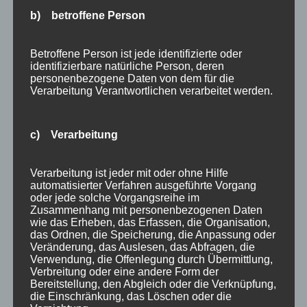
17:00 Uhr – Livemusik
b) betroffene Person
Kommentar absenden
Du musst
angemeldet
sein, um einen
Betroffene Person ist jede identifizierte oder
identifizierbare natürliche Person, deren
Kommentar abzugeben.
personenbezogene Daten von dem für die
Verarbeitung Verantwortlichen verarbeitet werden.
Suchen
Neueste Beiträge
nach:
c) Verarbeitung
Veranstaltungen im August 2026 in Oberstdorf
Public Viewing Fußball-WM 2026 in Oberstdorf
Verarbeitung ist jeder mit oder ohne Hilfe
Oberstdorf im Mai – perfekter Frühlingsurlaub
automatisierter Verfahren ausgeführte Vorgang
im Allgäu
oder jede solche Vorgangsreihe im
Zusammenhang mit personenbezogenen Daten
Extra Rabatt im März
wie das Erheben, das Erfassen, die Organisation,
Traveller Review Award 2026
das Ordnen, die Speicherung, die Anpassung oder
Blog Archiv
Veränderung, das Auslesen, das Abfragen, die
Verwendung, die Offenlegung durch Übermittlung,
Blog
Verbreitung oder eine andere Form der
Kategorien
Archiv
Bereitstellung, den Abgleich oder die Verknüpfung,
die Einschränkung, das Löschen oder die
Allgäu