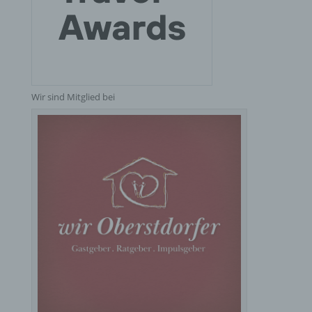
Verantwortlicher oder für die Verarbeitung
Verantwortlicher ist die natürliche oder juristische
Person, Behörde, Einrichtung oder andere Stelle,
die allein oder gemeinsam mit anderen über die
Zwecke und Mittel der Verarbeitung von
personenbezogenen Daten entscheidet. Sind die
Zwecke und Mittel dieser Verarbeitung durch das
Wir sind Mitglied bei
Unionsrecht oder das Recht der Mitgliedstaaten
vorgegeben, so kann der Verantwortliche
beziehungsweise können die bestimmten Kriterien
seiner Benennung nach dem Unionsrecht oder
dem Recht der Mitgliedstaaten vorgesehen
werden.
h) Auftragsverarbeiter
Auftragsverarbeiter ist eine natürliche oder
juristische Person, Behörde, Einrichtung oder
andere Stelle, die personenbezogene Daten im
Auftrag des Verantwortlichen verarbeitet.