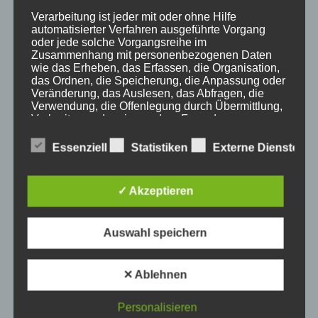
Gäste
Verarbeitung ist jeder mit oder ohne Hilfe
automatisierter Verfahren ausgeführte Vorgang
Gesundheit
oder jede solche Vorgangsreihe im
Haus Partale
Zusammenhang mit personenbezogenen Daten
wie das Erheben, das Erfassen, die Organisation,
Info
das Ordnen, die Speicherung, die Anpassung oder
Oberstdorf
Veränderung, das Auslesen, das Abfragen, die
Verwendung, die Offenlegung durch Übermittlung,
Stellenangebot
Verbreitung oder eine andere Form der
Traveller Review Award
Bereitstellung, den Abgleich oder die Verknüpfung,
die Einschränkung, das Löschen oder die
Essenziell
Statistiken
Externe Dienste
Urlaub
Vernichtung.
Veranstaltungstipp
Wintersport
✓ Akzeptieren
d) Einschränkung der Verarbeitung
Bei uns…
Auswahl speichern
Einschränkung der Verarbeitung ist die Markierung
gespeicherter personenbezogener Daten mit dem
Ziel, ihre künftige Verarbeitung einzuschränken.
✕ Ablehnen
Personalisieren
e) Profiling