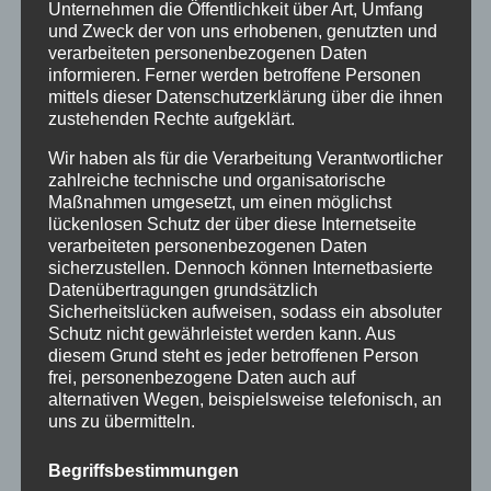
Unternehmen die Öffentlichkeit über Art, Umfang
und Zweck der von uns erhobenen, genutzten und
von
HausPartale
|
Juli 11, 2014
|
Allgemein
|
0
verarbeiteten personenbezogenen Daten
informieren. Ferner werden betroffene Personen
Kommentare
mittels dieser Datenschutzerklärung über die ihnen
zustehenden Rechte aufgeklärt.
Wir haben als für die Verarbeitung Verantwortlicher
zahlreiche technische und organisatorische
Maßnahmen umgesetzt, um einen möglichst
lückenlosen Schutz der über diese Internetseite
verarbeiteten personenbezogenen Daten
sicherzustellen. Dennoch können Internetbasierte
Datenübertragungen grundsätzlich
Sicherheitslücken aufweisen, sodass ein absoluter
Schutz nicht gewährleistet werden kann. Aus
diesem Grund steht es jeder betroffenen Person
frei, personenbezogene Daten auch auf
alternativen Wegen, beispielsweise telefonisch, an
uns zu übermitteln.
Ferienwohnung in Oberstdorf direkt online
buchen
Begriffsbestimmungen