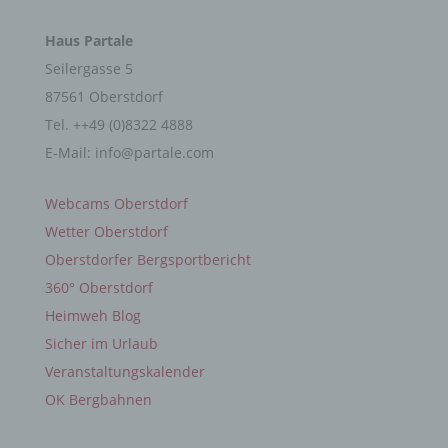
KONTAKT
nicht als Empfänger.
Haus Partale
Seilergasse 5
j) Dritter
87561 Oberstdorf
Tel. ++49 (0)8322 4888
Dritter ist eine natürliche oder juristische Person,
E-Mail: info@partale.com
Behörde, Einrichtung oder andere Stelle außer der
betroffenen Person, dem Verantwortlichen, dem
LINKS
Auftragsverarbeiter und den Personen, die unter
Webcams Oberstdorf
der unmittelbaren Verantwortung des
Verantwortlichen oder des Auftragsverarbeiters
Wetter Oberstdorf
befugt sind, die personenbezogenen Daten zu
Oberstdorfer Bergsportbericht
verarbeiten.
360° Oberstdorf
Heimweh Blog
k) Einwilligung
Sicher im Urlaub
Veranstaltungskalender
Einwilligung ist jede von der betroffenen Person
freiwillig für den bestimmten Fall in informierter
OK Bergbahnen
Weise und unmissverständlich abgegebene
Willensbekundung in Form einer Erklärung oder