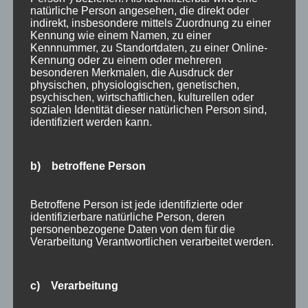
natürliche Person angesehen, die direkt oder
Public Viewing Fußball-WM 2026 in Oberstdorf
indirekt, insbesondere mittels Zuordnung zu einer
Oberstdorf im Mai – perfekter Frühlingsurlaub
Kennung wie einem Namen, zu einer
Kennnummer, zu Standortdaten, zu einer Online-
im Allgäu
Kennung oder zu einem oder mehreren
Extra Rabatt im März
besonderen Merkmalen, die Ausdruck der
physischen, physiologischen, genetischen,
Traveller Review Award 2026
psychischen, wirtschaftlichen, kulturellen oder
Blog Archiv
sozialen Identität dieser natürlichen Person sind,
Blog
identifiziert werden kann.
Kategorien
Archiv
Allgäu
b) betroffene Person
Allgemein
Angebote
Betroffene Person ist jede identifizierte oder
Bergbahnen
identifizierbare natürliche Person, deren
personenbezogene Daten von dem für die
Bewertung
Verarbeitung Verantwortlichen verarbeitet werden.
E-Bike
Empfehlung
c) Verarbeitung
Ferienwohnungen
FIS Nordische Ski WM