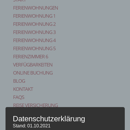
FERIENWOHNUNGEN
FERIENWOHNUNG 1
FERIENWOHNUNG 2
FERIENWOHNUNG 3
FERIENWOHNUNG 4
FERIENWOHNUNG 5
FERIENZIMMER 6
VERFÜGBARKEITEN
ONLINE BUCHUNG
BLOG
KONTAKT
FAQS
REISE VERSICHERUNG
IMPRESSUM
Datenschutzerklärung
Seite wählen
Stand: 01.10.2021
Start