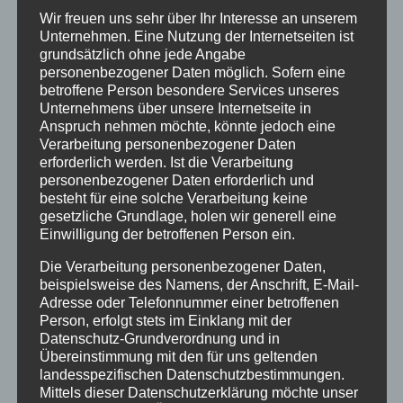
Wir freuen uns sehr über Ihr Interesse an unserem
Ferienwohnungen
Unternehmen. Eine Nutzung der Internetseiten ist
Ferienwohnung 1
grundsätzlich ohne jede Angabe
Ferienwohnung 2
personenbezogener Daten möglich. Sofern eine
betroffene Person besondere Services unseres
Ferienwohnung 3
Unternehmens über unsere Internetseite in
Ferienwohnung 4
Anspruch nehmen möchte, könnte jedoch eine
Ferienwohnung 5
Verarbeitung personenbezogener Daten
erforderlich werden. Ist die Verarbeitung
Ferienzimmer 6
personenbezogener Daten erforderlich und
Verfügbarkeiten
besteht für eine solche Verarbeitung keine
Online Buchung
gesetzliche Grundlage, holen wir generell eine
Einwilligung der betroffenen Person ein.
Blog
Kontakt
Die Verarbeitung personenbezogener Daten,
beispielsweise des Namens, der Anschrift, E-Mail-
FAQs
Adresse oder Telefonnummer einer betroffenen
Reise Versicherung
Person, erfolgt stets im Einklang mit der
Impressum
Datenschutz-Grundverordnung und in
Übereinstimmung mit den für uns geltenden
landesspezifischen Datenschutzbestimmungen.
Mittels dieser Datenschutzerklärung möchte unser