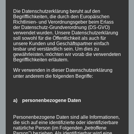
im Haus Partale ist das möglich! Sie wählen
ganz einfach den gewünschten Zeitraum für
Die Datenschutzerklärung beruht auf den
Begrifflichkeiten, die durch den Europäischen
Ihren Urlaub in Oberstdorf, vervollständigen
Richtlinien- und Verordnungsgeber beim Erlass
die erforderlichen Reisedaten, wählen zwischen
der Datenschutz-Grundverordnung (DS-GVO)
verwendet wurden. Unsere Datenschutzerklärung
verschiedenen Optionen und können so ganz
soll sowohl für die Öffentlichkeit als auch für
einfach, bequem und schnell eine unserer
unsere Kunden und Geschäftspartner einfach
lesbar und verständlich sein. Um dies zu
Ferienwohnungen von zu Hause aus buchen!
gewährleisten, möchten wir vorab die verwendeten
Begrifflichkeiten erläutern.
Hier geht es direkt zu unserer ONLINE
Wir verwenden in dieser Datenschutzerklärung
BUCHUNG!
unter anderem die folgenden Begriffe:
Kommentar absenden
Du musst
angemeldet
sein, um einen
a) personenbezogene Daten
Kommentar abzugeben.
Suchen
Personenbezogene Daten sind alle Informationen,
die sich auf eine identifizierte oder identifizierbare
Neueste Beiträge
nach:
natürliche Person (im Folgenden „betroffene
Veranstaltungen im August 2026 in Oberstdorf
Person") beziehen. Als identifizierbar wird eine