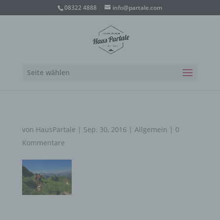
08322 4888
info@partale.com
Seite wählen
von
HausPartale
|
Sep. 30, 2016
|
Allgemein
|
0
Kommentare