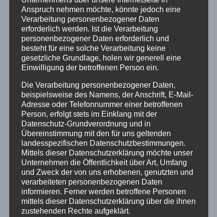
Gesundheit
Anspruch nehmen möchte, könnte jedoch eine
Verarbeitung personenbezogener Daten
Haus Partale
erforderlich werden. Ist die Verarbeitung
Info
personenbezogener Daten erforderlich und
besteht für eine solche Verarbeitung keine
Oberstdorf
gesetzliche Grundlage, holen wir generell eine
Einwilligung der betroffenen Person ein.
Stellenangebot
Die Verarbeitung personenbezogener Daten,
Traveller Review Award
beispielsweise des Namens, der Anschrift, E-Mail-
Urlaub
Adresse oder Telefonnummer einer betroffenen
Person, erfolgt stets im Einklang mit der
Veranstaltungstipp
Datenschutz-Grundverordnung und in
Übereinstimmung mit den für uns geltenden
Wintersport
landesspezifischen Datenschutzbestimmungen.
Mittels dieser Datenschutzerklärung möchte unser
Unternehmen die Öffentlichkeit über Art, Umfang
Bei uns…
und Zweck der von uns erhobenen, genutzten und
verarbeiteten personenbezogenen Daten
informieren. Ferner werden betroffene Personen
mittels dieser Datenschutzerklärung über die ihnen
zustehenden Rechte aufgeklärt.