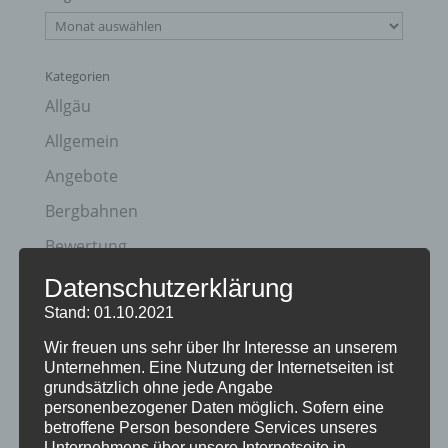
Blog
Archiv
Kategorien
Allgäu
Allgemein
Angebote
Bergbahnen
Bewertung
E-Bike
Datenschutzerklärung
Stand: 01.10.2021
Empfehlung
Wir freuen uns sehr über Ihr Interesse an unserem
Ferienwohnungen
Unternehmen. Eine Nutzung der Internetseiten ist
FIS Nordische Ski WM
grundsätzlich ohne jede Angabe
personenbezogener Daten möglich. Sofern eine
Gäste
betroffene Person besondere Services unseres
Unternehmens über unsere Internetseite in