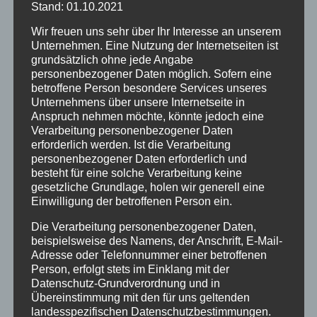
Stand: 01.10.2021
Ferienwohnungen
Wir freuen uns sehr über Ihr Interesse an unserem
Ferienwohnung 1
Unternehmen. Eine Nutzung der Internetseiten ist
Ferienwohnung 2
grundsätzlich ohne jede Angabe
Ferienwohnung 3
personenbezogener Daten möglich. Sofern eine
betroffene Person besondere Services unseres
Ferienwohnung 4
Unternehmens über unsere Internetseite in
Ferienwohnung 5
Anspruch nehmen möchte, könnte jedoch eine
Verarbeitung personenbezogener Daten
Ferienzimmer 6
erforderlich werden. Ist die Verarbeitung
Verfügbarkeiten
personenbezogener Daten erforderlich und
Online Buchung
besteht für eine solche Verarbeitung keine
gesetzliche Grundlage, holen wir generell eine
Blog
Einwilligung der betroffenen Person ein.
Kontakt
FAQs
Die Verarbeitung personenbezogener Daten,
beispielsweise des Namens, der Anschrift, E-Mail-
Reise Versicherung
Adresse oder Telefonnummer einer betroffenen
Impressum
Person, erfolgt stets im Einklang mit der
Datenschutz-Grundverordnung und in
Übereinstimmung mit den für uns geltenden
landesspezifischen Datenschutzbestimmungen.