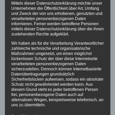
Mittels dieser Datenschutzerklärung möchte unser
Unternehmen die Öffentlichkeit über Art, Umfang
von
HausPartale
|
Okt. 25, 2016
|
Allgemein
|
0
und Zweck der von uns erhobenen, genutzten und
verarbeiteten personenbezogenen Daten
Kommentare
informieren. Ferner werden betroffene Personen
mittels dieser Datenschutzerklärung über die ihnen
zustehenden Rechte aufgeklärt.
Wir haben als für die Verarbeitung Verantwortlicher
zahlreiche technische und organisatorische
Maßnahmen umgesetzt, um einen möglichst
lückenlosen Schutz der über diese Internetseite
verarbeiteten personenbezogenen Daten
sicherzustellen. Dennoch können Internetbasierte
Datenübertragungen grundsätzlich
Sicherheitslücken aufweisen, sodass ein absoluter
Schutz nicht gewährleistet werden kann. Aus
diesem Grund steht es jeder betroffenen Person
frei, personenbezogene Daten auch auf
alternativen Wegen, beispielsweise telefonisch, an
Oberstdorfer Bahnticket
uns zu übermitteln.
umweltfreundlich und preiswert in den
Urlaub