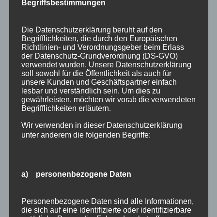
Begriffsbestimmungen
nach Oberstdorf
. Mit dem
Oberstdorfer
Bahnticket
von DB RegioNetz Verkehrs GmbH
Die Datenschutzerklärung beruht auf den
reisen Sie entspannt und komfortabel zu uns
Begrifflichkeiten, die durch den Europäischen
ins
Allgäu
und schonen dabei auch noch
Richtlinien- und Verordnungsgeber beim Erlass
der Datenschutz-Grundverordnung (DS-GVO)
die
Umwelt
. Hin und zurück schon ab 71 EUR
verwendet wurden. Unsere Datenschutzerklärung
(gültig nur in Verbindung mit mindestens einer
soll sowohl für die Öffentlichkeit als auch für
unsere Kunden und Geschäftspartner einfach
touristischen Übernachtung).
Weitere
lesbar und verständlich sein. Um dies zu
Informationen geben wir Ihnen auch gerne bei
gewährleisten, möchten wir vorab die verwendeten
Begrifflichkeiten erläutern.
Ihrer
Buchungsanfrage
!
Wir verwenden in dieser Datenschutzerklärung
Oder den kompletten
Oberstdorfer
unter anderem die folgenden Begriffe:
Bahnticket Flyer
mit alle Informationen
hier
downloaden
!
Kommentar absenden
a) personenbezogene Daten
Du musst
angemeldet
sein, um einen
Kommentar abzugeben.
Personenbezogene Daten sind alle Informationen,
die sich auf eine identifizierte oder identifizierbare