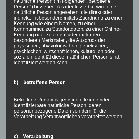
natürliche Person (im Folgenden „betroffene
Suchen
Person") beziehen. Als identifizierbar wird eine
Neueste Beiträge
nach:
natürliche Person angesehen, die direkt oder
indirekt, insbesondere mittels Zuordnung zu einer
Veranstaltungen im August 2026 in Oberstdorf
Kennung wie einem Namen, zu einer
Public Viewing Fußball-WM 2026 in Oberstdorf
Kennnummer, zu Standortdaten, zu einer Online-
Kennung oder zu einem oder mehreren
Oberstdorf im Mai – perfekter Frühlingsurlaub
besonderen Merkmalen, die Ausdruck der
im Allgäu
physischen, physiologischen, genetischen,
psychischen, wirtschaftlichen, kulturellen oder
Extra Rabatt im März
sozialen Identität dieser natürlichen Person sind,
Traveller Review Award 2026
identifiziert werden kann.
Blog Archiv
Blog
b) betroffene Person
Kategorien
Archiv
Allgäu
Allgemein
Betroffene Person ist jede identifizierte oder
identifizierbare natürliche Person, deren
Angebote
personenbezogene Daten von dem für die
Bergbahnen
Verarbeitung Verantwortlichen verarbeitet werden.
Bewertung
E-Bike
c) Verarbeitung