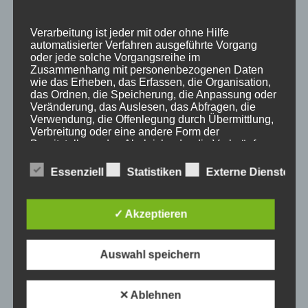
Empfehlung
Ferienwohnungen
Verarbeitung ist jeder mit oder ohne Hilfe
FIS Nordische Ski WM
automatisierter Verfahren ausgeführte Vorgang
oder jede solche Vorgangsreihe im
Gäste
Zusammenhang mit personenbezogenen Daten
Gesundheit
wie das Erheben, das Erfassen, die Organisation,
das Ordnen, die Speicherung, die Anpassung oder
Haus Partale
Veränderung, das Auslesen, das Abfragen, die
Info
Verwendung, die Offenlegung durch Übermittlung,
Verbreitung oder eine andere Form der
Oberstdorf
Bereitstellung, den Abgleich oder die Verknüpfung,
Stellenangebot
die Einschränkung, das Löschen oder die
Vernichtung.
Traveller Review Award
Essenziell
Statistiken
Externe Dienste
Urlaub
Veranstaltungstipp
d) Einschränkung der Verarbeitung
✓ Akzeptieren
Wintersport
Bei uns…
Einschränkung der Verarbeitung ist die Markierung
Auswahl speichern
gespeicherter personenbezogener Daten mit dem
Ziel, ihre künftige Verarbeitung einzuschränken.
✕ Ablehnen