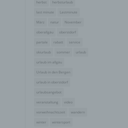
herbst
herbsturlaub
der
g, das
last minute
Lastminute
März
natur
November
oberallgäu
oberstdorf
partale
rabatt
service
skiurlaub
sommer
urlaub
urlaub im allgäu
Urlaub in den Bergen
urlaub in oberstdorf
urlaubsangebot
gener
wendet
veranstaltung
video
che
vorweihnachtszeit
wandern
eben,
el
winter
wintersport