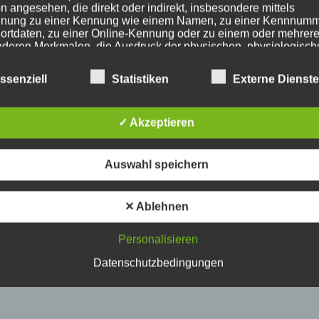
n angesehen, die direkt oder indirekt, insbesondere mittels
nung zu einer Kennung wie einem Namen, zu einer Kennnumm
ortdaten, zu einer Online-Kennung oder zu einem oder mehrer
deren Merkmalen, die Ausdruck der physischen, physiologisch
ischen, psychischen, wirtschaftlichen, kulturellen oder sozialen
tät dieser natürlichen Person sind, identifiziert werden kann.
ssenziell
Statistiken
Externe Dienst
etroffene Person
✓ Akzeptieren
fene Person ist jede identifizierte oder identifizierbare natürlich
Auswahl speichern
n, deren personenbezogene Daten von dem für die Verarbeitu
twortlichen verarbeitet werden.
✕ Ablehnen
erarbeitung
Personalisieren
Datenschutzbedingungen
beitung ist jeder mit oder ohne Hilfe automatisierter Verfahren
führte Vorgang oder jede solche Vorgangsreihe im Zusammen
ersonenbezogenen Daten wie das Erheben, das Erfassen, die
isation, das Ordnen, die Speicherung, die Anpassung oder