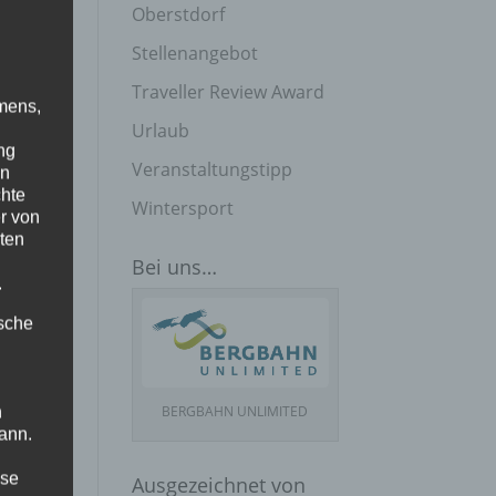
Oberstdorf
Stellenangebot
Traveller Review Award
mens,
Urlaub
ng
Veranstaltungstipp
en
chte
Wintersport
r von
ten
Bei uns…
.
ische
BERGBAHN UNLIMITED
n
ann.
ise
Ausgezeichnet von