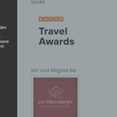
KAYAK
 den
e
nsere
 Um
Wir sind Mitglied bei
hen