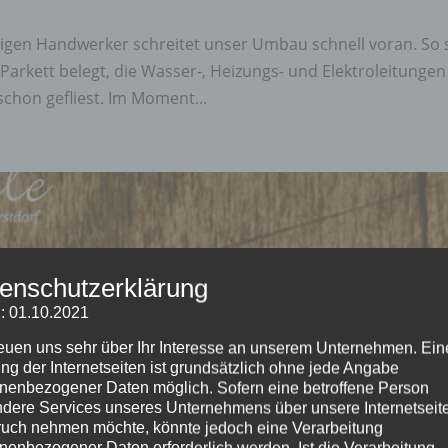
igen Handwerker schreitet unser Umbau schnell voran. So 
Parkett belegt, die Wasser-, Heizungs- und Elektroleitungen
schon gefliest. Im Moment...
enschutzerklärung
: 01.10.2021
reuen uns sehr über Ihr Interesse an unserem Unternehmen. Ein
ng der Internetseiten ist grundsätzlich ohne jede Angabe
nenbezogener Daten möglich. Sofern eine betroffene Person
dere Services unseres Unternehmens über unsere Internetseite
uch nehmen möchte, könnte jedoch eine Verarbeitung
nenbezogener Daten erforderlich werden. Ist die Verarbeitung