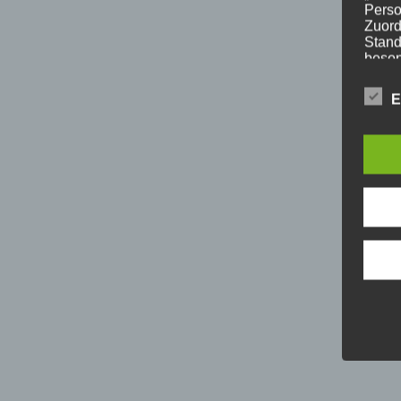
Perso
Zuord
Stand
beson
genet
Identi
E
b) b
Betrof
Perso
Veran
c) V
Verar
ausge
mit p
Organ