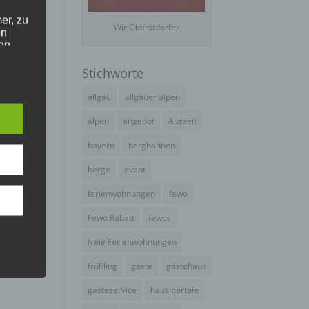
er, zu
Wir Oberstdorfer
en
en,
Stichworte
e
allgäu
allgäuer alpen
alpen
angebot
Auszeit
bayern
bergbahnen
e
ng
berge
event
ferienwohnungen
fewo
Fewo Rabatt
fewos
freie Ferienwohnungen
frühling
gäste
gästehaus
hang
gästeservice
haus partale