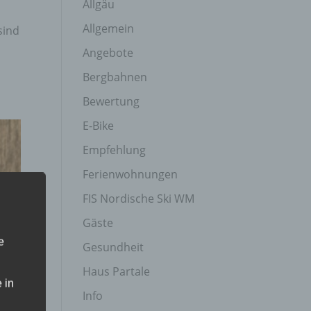
Allgäu
Allgemein
sind
Angebote
Bergbahnen
Bewertung
E-Bike
Empfehlung
Ferienwohnungen
FIS Nordische Ski WM
Gäste
e
Gesundheit
Haus Partale
 in
Info