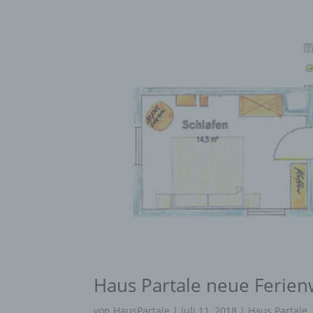
Haus Partale neue Feri
von
HausPartale
|
Juli 11, 2018
|
Haus Partale