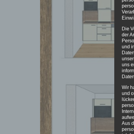
perso
Verar
Einwi
Die V
der A
Perso
und i
Daten
unser
uns e
infor
Daten
Wir h
und o
lücke
perso
Inter
aufwe
Aus d
perso