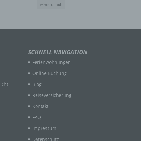
winterurlaub
n
en
SCHNELL NAVIGATION
ichen
Ferienwohnungen
die
rbaren
Online Buchung
icht
Blog
Reiseversicherung
Kontakt
FAQ
ittel
Impressum
ie
as
Datenschutz