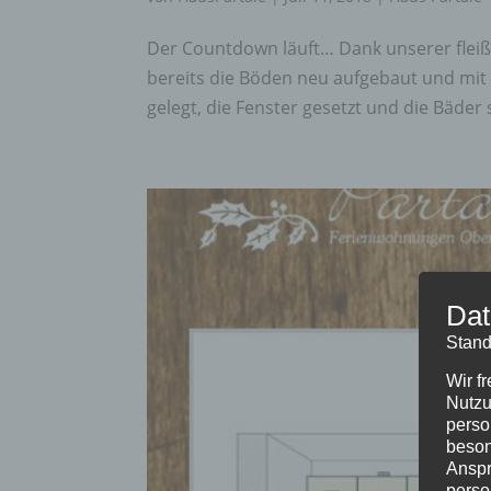
Der Countdown läuft… Dank unserer fleiß
bereits die Böden neu aufgebaut und mit 
gelegt, die Fenster gesetzt und die Bäder 
Dat
Stand
Wir f
Nutzu
perso
beson
Anspr
perso