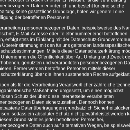
nenbezogener Daten erforderlich und besteht für eine solche
beitung keine gesetzliche Grundlage, holen wir generell eine
lligung der betroffenen Person ein.
erarbeitung personenbezogener Daten, beispielsweise des Na
nschrift, E-Mail-Adresse oder Telefonnummer einer betroffenen
n, erfolgt stets im Einklang mit der Datenschutz-Grundverordnu
n Übereinstimmung mit den für uns geltenden landesspezifisch
schutzbestimmungen. Mittels dieser Datenschutzerklärung mö
 Unternehmen die Öffentlichkeit über Art, Umfang und Zweck de
rhobenen, genutzten und verarbeiteten personenbezogenen Da
mieren. Ferner werden betroffene Personen mittels dieser
schutzerklärung über die ihnen zustehenden Rechte aufgeklärt
aben als für die Verarbeitung Verantwortlicher zahlreiche techn
rganisatorische Maßnahmen umgesetzt, um einen möglichst
nlosen Schutz der über diese Internetseite verarbeiteten
nenbezogenen Daten sicherzustellen. Dennoch können
netbasierte Datenübertragungen grundsätzlich Sicherheitslücke
isen, sodass ein absoluter Schutz nicht gewährleistet werden k
iesem Grund steht es jeder betroffenen Person frei,
nenbezogene Daten auch auf alternativen Wegen, beispielswe