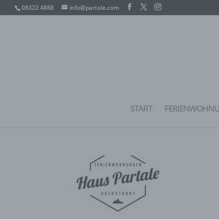
08322 4888
info@partale.com
START
FERIENWOHN