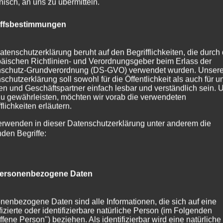
onisch, an uns zu übermitteln.
iffsbestimmungen
atenschutzerklärung beruht auf den Begrifflichkeiten, die durch
äischen Richtlinien- und Verordnungsgeber beim Erlass der
schutz-Grundverordnung (DS-GVO) verwendet wurden. Unser
schutzerklärung soll sowohl für die Öffentlichkeit als auch für u
n und Geschäftspartner einfach lesbar und verständlich sein.
zu gewährleisten, möchten wir vorab die verwendeten
n
flichkeiten erläutern.
erwenden in dieser Datenschutzerklärung unter anderem die
nden Begriffe:
es gibt Neuigkeiten zu unserem Hausumbau. Die neuen
ertig geplant und bereits bestellt. Alle unsere neuen Küc
ersonenbezogene Daten
lige Ferienwohnung maßgefertigt. Die...
nenbezogene Daten sind alle Informationen, die sich auf eine
ifizierte oder identifizierbare natürliche Person (im Folgenden
ffene Person") beziehen. Als identifizierbar wird eine natürliche