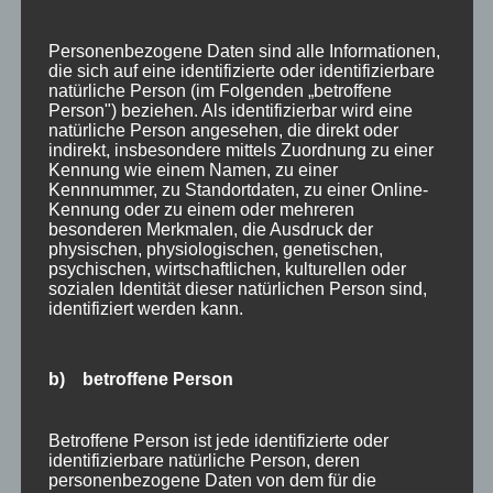
Ferienwohnungen
Personenbezogene Daten sind alle Informationen,
FIS Nordische Ski WM
die sich auf eine identifizierte oder identifizierbare
natürliche Person (im Folgenden „betroffene
Gäste
Person") beziehen. Als identifizierbar wird eine
natürliche Person angesehen, die direkt oder
Gesundheit
indirekt, insbesondere mittels Zuordnung zu einer
Kennung wie einem Namen, zu einer
Haus Partale
Kennnummer, zu Standortdaten, zu einer Online-
Kennung oder zu einem oder mehreren
Info
besonderen Merkmalen, die Ausdruck der
physischen, physiologischen, genetischen,
Oberstdorf
psychischen, wirtschaftlichen, kulturellen oder
sozialen Identität dieser natürlichen Person sind,
Stellenangebot
identifiziert werden kann.
Traveller Review Award
Urlaub
b) betroffene Person
Veranstaltungstipp
Betroffene Person ist jede identifizierte oder
Wintersport
identifizierbare natürliche Person, deren
personenbezogene Daten von dem für die