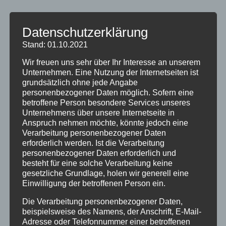
Unser Haus Partale Angebot im April 2023 auf
Datenschutzerklärung
alle verfügbaren Ferienwohnungen gewähren
Stand: 01.10.2021
wir Ihnen einen 10% Last Minute Rabatt
Ostern ist vorbei und wir haben wieder
Wir freuen uns sehr über Ihr Interesse an unserem
Unternehmen. Eine Nutzung der Internetseiten ist
Ferienwohnungen frei! zu unserem aktuellen
grundsätzlich ohne jede Angabe
Ferienwohnung-Verfügbarkeitskalender
personenbezogener Daten möglich. Sofern eine
Gönnen Sie sich...
betroffene Person besondere Services unseres
Unternehmens über unsere Internetseite in
Anspruch nehmen möchte, könnte jedoch eine
Verarbeitung personenbezogener Daten
erforderlich werden. Ist die Verarbeitung
personenbezogener Daten erforderlich und
besteht für eine solche Verarbeitung keine
gesetzliche Grundlage, holen wir generell eine
Einwilligung der betroffenen Person ein.
Die Verarbeitung personenbezogener Daten,
beispielsweise des Namens, der Anschrift, E-Mail-
Adresse oder Telefonnummer einer betroffenen