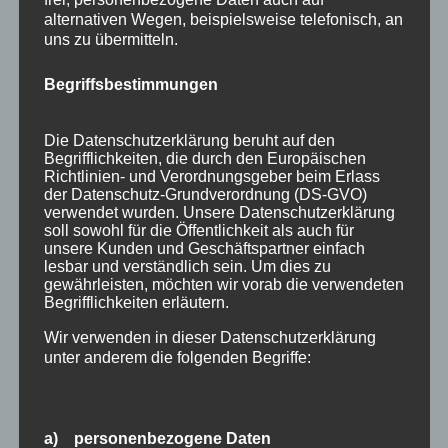
im Allgäu
alternativen Wegen, beispielsweise telefonisch, an
Extra Rabatt im März
uns zu übermitteln.
Traveller Review Award 2026
Begriffsbestimmungen
Blog Archiv
Die Datenschutzerklärung beruht auf den
Blog
Begrifflichkeiten, die durch den Europäischen
Archiv
Richtlinien- und Verordnungsgeber beim Erlass
der Datenschutz-Grundverordnung (DS-GVO)
Kategorien
verwendet wurden. Unsere Datenschutzerklärung
soll sowohl für die Öffentlichkeit als auch für
Allgäu
unsere Kunden und Geschäftspartner einfach
Allgemein
lesbar und verständlich sein. Um dies zu
gewährleisten, möchten wir vorab die verwendeten
Angebote
Begrifflichkeiten erläutern.
Bergbahnen
Wir verwenden in dieser Datenschutzerklärung
unter anderem die folgenden Begriffe:
Bewertung
E-Bike
a) personenbezogene Daten
Empfehlung