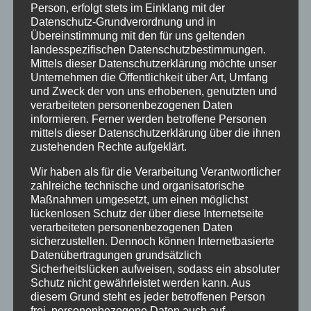
von
HausPartale
|
Apr. 4, 2016
|
Allgemein
Person, erfolgt stets im Einklang mit der
Datenschutz-Grundverordnung und in
Übereinstimmung mit den für uns geltenden
April – bei uns weiss er was er will… der April in
landesspezifischen Datenschutzbestimmungen.
Oberstdorf steht für viel Abwechslung und es
Mittels dieser Datenschutzerklärung möchte unser
gibt so viele Möglichkeiten und Erlebnisse…
Unternehmen die Öffentlichkeit über Art, Umfang
und Zweck der von uns erhobenen, genutzten und
Skifahren, Liegestuhl, Wandern, Krokusse,
verarbeiteten personenbezogenen Daten
Firnschnee, Frühlingssonne, Vogelzwitschern,
informieren. Ferner werden betroffene Personen
Langlaufen, Radeln und...
mittels dieser Datenschutzerklärung über die ihnen
zustehenden Rechte aufgeklärt.
Wir haben als für die Verarbeitung Verantwortlicher
zahlreiche technische und organisatorische
Maßnahmen umgesetzt, um einen möglichst
lückenlosen Schutz der über diese Internetseite
Neueste Beiträge
verarbeiteten personenbezogenen Daten
sicherzustellen. Dennoch können Internetbasierte
Veranstaltungen im August 2026 in Oberstdorf
Datenübertragungen grundsätzlich
Public Viewing Fußball-WM 2026 in Oberstdorf
Sicherheitslücken aufweisen, sodass ein absoluter
Schutz nicht gewährleistet werden kann. Aus
Oberstdorf im Mai – perfekter Frühlingsurlaub
diesem Grund steht es jeder betroffenen Person
frei, personenbezogene Daten auch auf