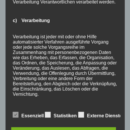
Verarbeitung Verantwortlichen verarbeitet werden.
Bei uns…
c) Verarbeitung
Verarbeitung ist jeder mit oder ohne Hilfe
automatisierter Verfahren ausgeführte Vorgang
oder jede solche Vorgangsreihe im
Zusammenhang mit personenbezogenen Daten
wie das Erheben, das Erfassen, die Organisation,
das Ordnen, die Speicherung, die Anpassung oder
BERGBAHN UNLIMITED
Veränderung, das Auslesen, das Abfragen, die
Verwendung, die Offenlegung durch Übermittlung,
Verbreitung oder eine andere Form der
Ausgezeichnet von KAYAK
Bereitstellung, den Abgleich oder die Verknüpfung,
die Einschränkung, das Löschen oder die
Vernichtung.
d) Einschränkung der Verarbeitung
Essenziell
Statistiken
Externe Dienste
Einschränkung der Verarbeitung ist die Markierung