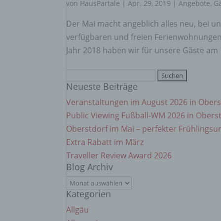
einzu
von
HausPartale
|
Apr. 29, 2019
|
Angebote
,
G
Der Mai macht angeblich alles neu, bei u
e) Pr
verfügbaren und freien Ferienwohnungen 
Jahr 2018 haben wir für unsere Gäste am 1
Profi
Daten
Suchen
werde
Neueste Beiträge
nach:
Perso
Arbei
Veranstaltungen im August 2026 in Obers
Inter
Public Viewing Fußball-WM 2026 in Obers
diese
Oberstdorf im Mai – perfekter Frühlingsu
Extra Rabatt im März
f) P
Traveller Review Award 2026
Blog Archiv
Pseud
Blog
einer
Hinzu
Kategorien
Archiv
betro
Allgäu
Infor
organ