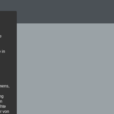
e
 in
mens,
ng
en
chte
r von