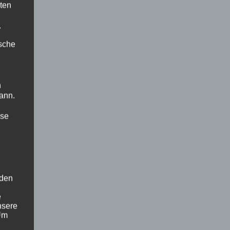
ten
.
ische
n
ann.
ise
 den
e
nsere
 Um