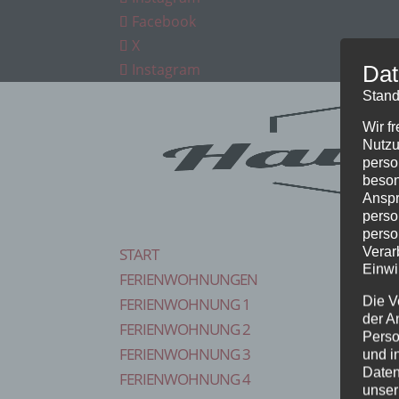
Facebook
X
Instagram
Dat
Stand
Wir f
Nutzu
perso
beson
Anspr
perso
perso
Verar
START
Einwi
FERIENWOHNUNGEN
Die V
FERIENWOHNUNG 1
der A
FERIENWOHNUNG 2
Perso
FERIENWOHNUNG 3
und i
Daten
FERIENWOHNUNG 4
unser