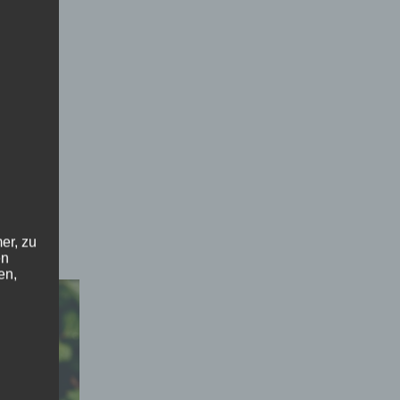
er, zu
en
en,