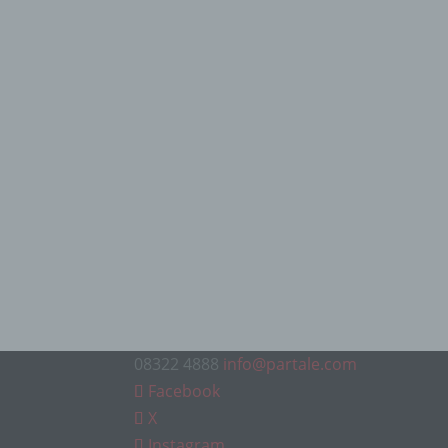
08322 4888
info@partale.com
Facebook
X
Instagram