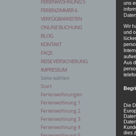
FERIENWOHNUNG 5
uns e
infor
FERIENZIMMER 6
Daten
VERFÜGBARKEITEN
Wir h
ONLINE BUCHUNG
und o
BLOG
lücke
KONTAKT
perso
Inter
FAQS
aufwe
REISE VERSICHERUNG
Aus d
perso
IMPRESSUM
telef
Seite wählen
Start
Begr
Ferienwohnungen
Ferienwohnung 1
Die D
Ferienwohnung 2
Europ
Daten
Ferienwohnung 3
Daten
Ferienwohnung 4
Kunde
dies 
Ferienwohnung 5