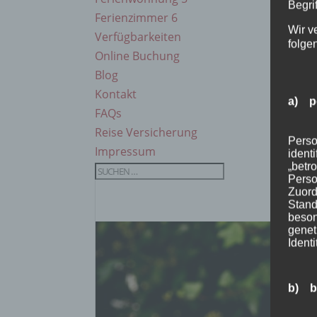
Begrif
Ferienzimmer 6
Wir v
Verfügbarkeiten
folge
Online Buchung
Blog
Kontakt
a) p
FAQs
Reise Versicherung
Perso
Impressum
ident
„betro
Perso
Zuord
Stand
beson
genet
Identi
b) b