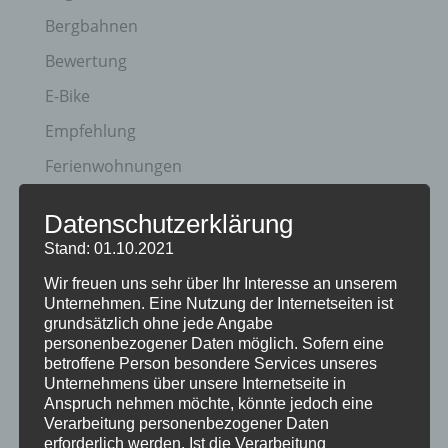
Bergbahnen
Bewertung
E-Bike
Empfehlung
Ferienwohnungen
FIS Nordische Ski WM
Datenschutzerklärung
Gäste
Stand: 01.10.2021
Gesundheit
Wir freuen uns sehr über Ihr Interesse an unserem
Unternehmen. Eine Nutzung der Internetseiten ist
Haus Partale
grundsätzlich ohne jede Angabe
Info
personenbezogener Daten möglich. Sofern eine
betroffene Person besondere Services unseres
Oberstdorf
Unternehmens über unsere Internetseite in
Anspruch nehmen möchte, könnte jedoch eine
Stellenangebot
Verarbeitung personenbezogener Daten
erforderlich werden. Ist die Verarbeitung
Traveller Review Award