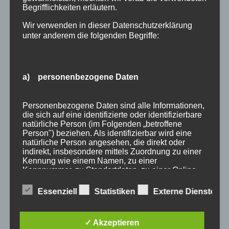
Begrifflichkeiten erläutern.
Wir verwenden in dieser Datenschutzerklärung
unter anderem die folgenden Begriffe:
a) personenbezogene Daten
Wir Oberstdorfer
Personenbezogene Daten sind alle Informationen,
die sich auf eine identifizierte oder identifizierbare
natürliche Person (im Folgenden „betroffene
Stichworte
Person") beziehen. Als identifizierbar wird eine
natürliche Person angesehen, die direkt oder
allgäu
allgäuer alpen
alpen
angebot
Auszeit
indirekt, insbesondere mittels Zuordnung zu einer
Kennung wie einem Namen, zu einer
bayern
bergbahnen
berge
event
Kennnummer, zu Standortdaten, zu einer Online-
Kennung oder zu einem oder mehreren
ferienwohnungen
fewo
Fewo Rabatt
fewos
besonderen Merkmalen, die Ausdruck der
Essenziell
Statistiken
Externe Dienste
physischen, physiologischen, genetischen,
freie Ferienwohnungen
frühling
gäste
gästehaus
psychischen, wirtschaftlichen, kulturellen oder
sozialen Identität dieser natürlichen Person sind,
gästeservice
haus partale
herbst
herbsturlaub
✓ Akzeptieren
identifiziert werden kann.