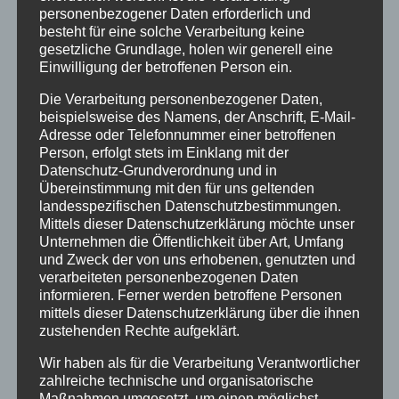
personenbezogener Daten erforderlich und
Urlaub
besteht für eine solche Verarbeitung keine
gesetzliche Grundlage, holen wir generell eine
Veranstaltungstipp
Einwilligung der betroffenen Person ein.
Wintersport
Die Verarbeitung personenbezogener Daten,
beispielsweise des Namens, der Anschrift, E-Mail-
Adresse oder Telefonnummer einer betroffenen
Bei uns…
Person, erfolgt stets im Einklang mit der
Datenschutz-Grundverordnung und in
Übereinstimmung mit den für uns geltenden
landesspezifischen Datenschutzbestimmungen.
Mittels dieser Datenschutzerklärung möchte unser
Unternehmen die Öffentlichkeit über Art, Umfang
und Zweck der von uns erhobenen, genutzten und
verarbeiteten personenbezogenen Daten
informieren. Ferner werden betroffene Personen
mittels dieser Datenschutzerklärung über die ihnen
BERGBAHN UNLIMITED
zustehenden Rechte aufgeklärt.
Wir haben als für die Verarbeitung Verantwortlicher
Ausgezeichnet von KAYAK
zahlreiche technische und organisatorische
Maßnahmen umgesetzt, um einen möglichst