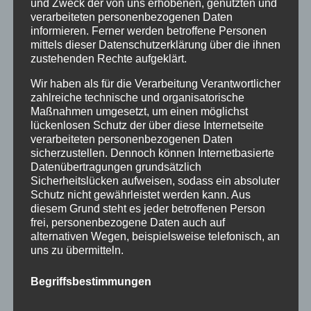
und Zweck der von uns erhobenen, genutzten und
verarbeiteten personenbezogenen Daten
informieren. Ferner werden betroffene Personen
mittels dieser Datenschutzerklärung über die ihnen
zustehenden Rechte aufgeklärt.
Wir haben als für die Verarbeitung Verantwortlicher
zahlreiche technische und organisatorische
Maßnahmen umgesetzt, um einen möglichst
lückenlosen Schutz der über diese Internetseite
verarbeiteten personenbezogenen Daten
sicherzustellen. Dennoch können Internetbasierte
Datenübertragungen grundsätzlich
Sicherheitslücken aufweisen, sodass ein absoluter
Oberstdorfer Bahnticket
Schutz nicht gewährleistet werden kann. Aus
von
HausPartale
|
Okt. 24, 2018
|
Allgemein
,
Gäste
,
diesem Grund steht es jeder betroffenen Person
frei, personenbezogene Daten auch auf
Oberstdorf
alternativen Wegen, beispielsweise telefonisch, an
uns zu übermitteln.
Oberstdorfer Bahnticket – umweltfreundlich
und preiswert in den Urlaub! Keine stressige
Begriffsbestimmungen
Autofahrt, kein Stau, kein Verkehr. Dafür viel