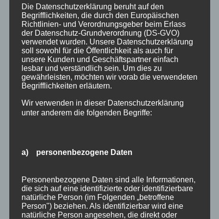
Beinfreiheit und schöne Ausblicke in die
Die Datenschutzerklärung beruht auf den
Landschaft. Mit dem Oberstdorfer Bahnticket
Begrifflichkeiten, die durch den Europäischen
Richtlinien- und Verordnungsgeber beim Erlass
des Reiseveranstalters DB RegioNetz...
der Datenschutz-Grundverordnung (DS-GVO)
verwendet wurden. Unsere Datenschutzerklärung
von
HausPartale
|
Okt. 25, 2016
|
Allgemein
soll sowohl für die Öffentlichkeit als auch für
unsere Kunden und Geschäftspartner einfach
Oberstdorfer Bahnticketumweltfreundlich und
lesbar und verständlich sein. Um dies zu
gewährleisten, möchten wir vorab die verwendeten
preiswert in den Urlaub nach Oberstdorf. Mit
Begrifflichkeiten erläutern.
dem Oberstdorfer Bahnticket von DB
Wir verwenden in dieser Datenschutzerklärung
RegioNetz Verkehrs GmbH reisen Sie
unter anderem die folgenden Begriffe:
entspannt und komfortabel zu uns ins Allgäu
und schonen dabei auch noch die Umwelt. Hin
und zurück schon ab...
a) personenbezogene Daten
Suchen
Neueste Beiträge
nach:
Personenbezogene Daten sind alle Informationen,
Veranstaltungen im August 2026 in Oberstdorf
die sich auf eine identifizierte oder identifizierbare
Public Viewing Fußball-WM 2026 in Oberstdorf
natürliche Person (im Folgenden „betroffene
Person") beziehen. Als identifizierbar wird eine
Oberstdorf im Mai – perfekter Frühlingsurlaub
natürliche Person angesehen, die direkt oder