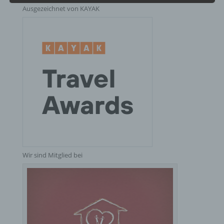
Ausgezeichnet von KAYAK
Profiling ist jede Art der automatisierten
Verarbeitung personenbezogener Daten, die darin
besteht, dass diese personenbezogenen Daten
verwendet werden, um bestimmte persönliche
Aspekte, die sich auf eine natürliche Person
beziehen, zu bewerten, insbesondere, um Aspekte
bezüglich Arbeitsleistung, wirtschaftlicher Lage,
Gesundheit, persönlicher Vorlieben, Interessen,
Zuverlässigkeit, Verhalten, Aufenthaltsort oder
Ortswechsel dieser natürlichen Person zu
analysieren oder vorherzusagen.
f) Pseudonymisierung
Wir sind Mitglied bei
Pseudonymisierung ist die Verarbeitung
personenbezogener Daten in einer Weise, auf
welche die personenbezogenen Daten ohne
Hinzuziehung zusätzlicher Informationen nicht
mehr einer spezifischen betroffenen Person
zugeordnet werden können, sofern diese
zusätzlichen Informationen gesondert aufbewahrt