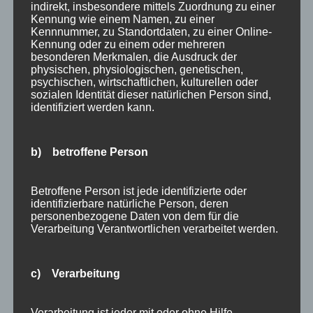
im Allgäu
indirekt, insbesondere mittels Zuordnung zu einer
Kennung wie einem Namen, zu einer
Extra Rabatt im März
Kennnummer, zu Standortdaten, zu einer Online-
Traveller Review Award 2026
Kennung oder zu einem oder mehreren
Blog Archiv
besonderen Merkmalen, die Ausdruck der
physischen, physiologischen, genetischen,
Blog
psychischen, wirtschaftlichen, kulturellen oder
Kategorien
Archiv
sozialen Identität dieser natürlichen Person sind,
identifiziert werden kann.
Allgäu
Allgemein
Angebote
b) betroffene Person
Bergbahnen
Bewertung
Betroffene Person ist jede identifizierte oder
identifizierbare natürliche Person, deren
E-Bike
personenbezogene Daten von dem für die
Empfehlung
Verarbeitung Verantwortlichen verarbeitet werden.
Ferienwohnungen
FIS Nordische Ski WM
c) Verarbeitung
Gäste
Gesundheit
Verarbeitung ist jeder mit oder ohne Hilfe