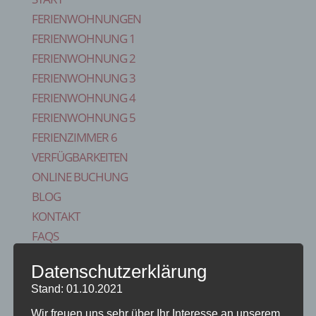
FERIENWOHNUNGEN
FERIENWOHNUNG 1
FERIENWOHNUNG 2
FERIENWOHNUNG 3
FERIENWOHNUNG 4
FERIENWOHNUNG 5
FERIENZIMMER 6
VERFÜGBARKEITEN
ONLINE BUCHUNG
BLOG
KONTAKT
FAQS
REISE VERSICHERUNG
Datenschutzerklärung
IMPRESSUM
Stand: 01.10.2021
Seite wählen
Start
Wir freuen uns sehr über Ihr Interesse an unserem