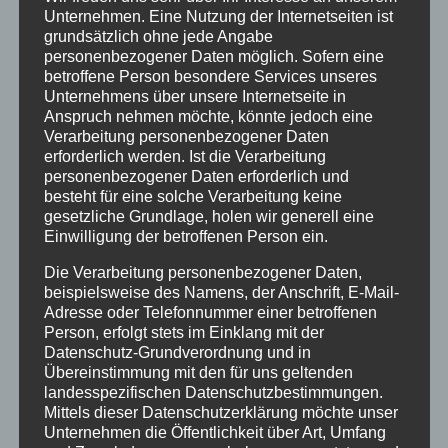
Unternehmen. Eine Nutzung der Internetseiten ist
Ferienwohnungen
grundsätzlich ohne jede Angabe
Ferienwohnung 1
personenbezogener Daten möglich. Sofern eine
Ferienwohnung 2
betroffene Person besondere Services unseres
Unternehmens über unsere Internetseite in
Ferienwohnung 3
Anspruch nehmen möchte, könnte jedoch eine
Ferienwohnung 4
Verarbeitung personenbezogener Daten
erforderlich werden. Ist die Verarbeitung
Ferienwohnung 5
personenbezogener Daten erforderlich und
Ferienzimmer 6
besteht für eine solche Verarbeitung keine
Verfügbarkeiten
gesetzliche Grundlage, holen wir generell eine
Einwilligung der betroffenen Person ein.
Online Buchung
Blog
Die Verarbeitung personenbezogener Daten,
Kontakt
beispielsweise des Namens, der Anschrift, E-Mail-
Adresse oder Telefonnummer einer betroffenen
FAQs
Person, erfolgt stets im Einklang mit der
Reise Versicherung
Datenschutz-Grundverordnung und in
Übereinstimmung mit den für uns geltenden
Impressum
landesspezifischen Datenschutzbestimmungen.
Mittels dieser Datenschutzerklärung möchte unser
Unternehmen die Öffentlichkeit über Art, Umfang