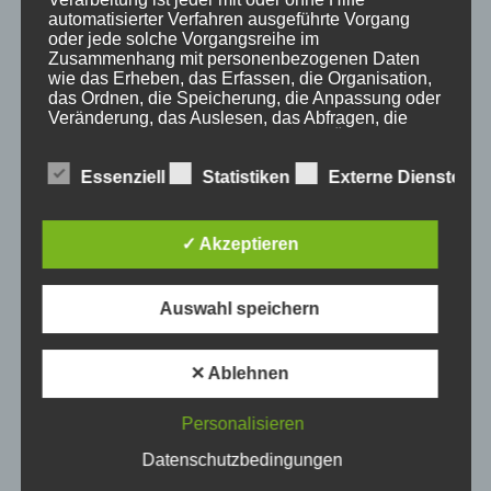
Haus Partale
automatisierter Verfahren ausgeführte Vorgang
Info
oder jede solche Vorgangsreihe im
Zusammenhang mit personenbezogenen Daten
Oberstdorf
wie das Erheben, das Erfassen, die Organisation,
Stellenangebot
das Ordnen, die Speicherung, die Anpassung oder
Veränderung, das Auslesen, das Abfragen, die
Traveller Review Award
Verwendung, die Offenlegung durch Übermittlung,
Urlaub
Verbreitung oder eine andere Form der
Bereitstellung, den Abgleich oder die Verknüpfung,
Essenziell
Statistiken
Externe Dienste
Veranstaltungstipp
die Einschränkung, das Löschen oder die
Wintersport
Vernichtung.
Bei uns…
✓ Akzeptieren
d) Einschränkung der Verarbeitung
Auswahl speichern
Einschränkung der Verarbeitung ist die Markierung
gespeicherter personenbezogener Daten mit dem
✕ Ablehnen
Ziel, ihre künftige Verarbeitung einzuschränken.
Personalisieren
e) Profiling
Datenschutzbedingungen
BERGBAHN UNLIMITED