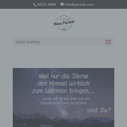
08322 4888
info@partale.com
Seite wählen