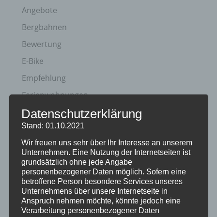
Angebote
Bergbahnen
Bewertung
E-Bike
Empfehlung
Ferienwohnungen
Datenschutzerklärung
FIS Nordische Ski WM
Stand: 01.10.2021
Gäste
Wir freuen uns sehr über Ihr Interesse an unserem
Gesundheit
Unternehmen. Eine Nutzung der Internetseiten ist
Haus Partale
grundsätzlich ohne jede Angabe
personenbezogener Daten möglich. Sofern eine
Info
betroffene Person besondere Services unseres
Unternehmens über unsere Internetseite in
Oberstdorf
Anspruch nehmen möchte, könnte jedoch eine
Verarbeitung personenbezogener Daten
Stellenangebot