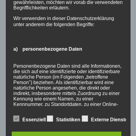
gewährleisten, möchten wir vorab die verwendeten
Begrifflichkeiten erläutern.
Wir verwenden in dieser Datenschutzerklärung
unter anderem die folgenden Begriffe:
a) personenbezogene Daten
Wir Oberstdorfer
Personenbezogene Daten sind alle Informationen,
die sich auf eine identifizierte oder identifizierbare
natürliche Person (im Folgenden „betroffene
Person") beziehen. Als identifizierbar wird eine
Stichworte
natürliche Person angesehen, die direkt oder
indirekt, insbesondere mittels Zuordnung zu einer
allgäu
allgäuer alpen
alpen
angebot
Auszeit
Kennung wie einem Namen, zu einer
Kennnummer, zu Standortdaten, zu einer Online-
bayern
bergbahnen
berge
event
Kennung oder zu einem oder mehreren
besonderen Merkmalen, die Ausdruck der
ferienwohnungen
fewo
Fewo Rabatt
fewos
Essenziell
Statistiken
Externe Dienste
physischen, physiologischen, genetischen,
psychischen, wirtschaftlichen, kulturellen oder
freie Ferienwohnungen
frühling
gäste
gästehaus
sozialen Identität dieser natürlichen Person sind,