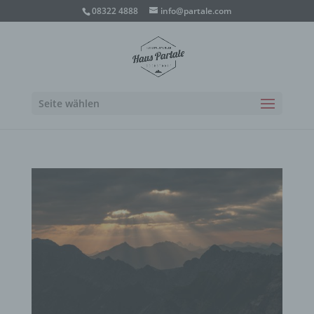
08322 4888
info@partale.com
Seite wählen