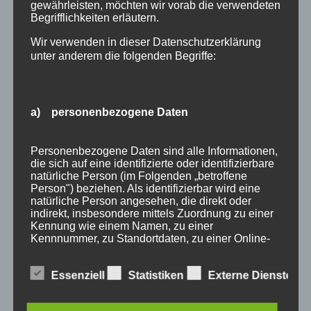
gewährleisten, möchten wir vorab die verwendeten
Begrifflichkeiten erläutern.
Wir verwenden in dieser Datenschutzerklärung
unter anderem die folgenden Begriffe:
a) personenbezogene Daten
Personenbezogene Daten sind alle Informationen,
Wir Oberstdorfer
die sich auf eine identifizierte oder identifizierbare
natürliche Person (im Folgenden „betroffene
Person") beziehen. Als identifizierbar wird eine
Stichworte
natürliche Person angesehen, die direkt oder
indirekt, insbesondere mittels Zuordnung zu einer
allgäu
allgäuer alpen
alpen
angebot
Auszeit
Kennung wie einem Namen, zu einer
Kennnummer, zu Standortdaten, zu einer Online-
bayern
bergbahnen
berge
event
Kennung oder zu einem oder mehreren
besonderen Merkmalen, die Ausdruck der
ferienwohnungen
fewo
Fewo Rabatt
fewos
Essenziell
Statistiken
Externe Dienste
physischen, physiologischen, genetischen,
psychischen, wirtschaftlichen, kulturellen oder
freie Ferienwohnungen
frühling
gäste
gästehaus
sozialen Identität dieser natürlichen Person sind,