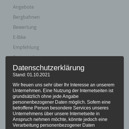
Angebote
Bergbahnen
Bewertung
E-Bike
Empfehlung
Ferienwohnungen
Datenschutzerklärung
FIS Nordische Ski WM
Stand: 01.10.2021
Gäste
Wir freuen uns sehr über Ihr Interesse an unserem
Gesundheit
Unternehmen. Eine Nutzung der Internetseiten ist
grundsätzlich ohne jede Angabe
Haus Partale
personenbezogener Daten möglich. Sofern eine
Info
betroffene Person besondere Services unseres
Unternehmens über unsere Internetseite in
Oberstdorf
Anspruch nehmen möchte, könnte jedoch eine
Verarbeitung personenbezogener Daten
Stellenangebot