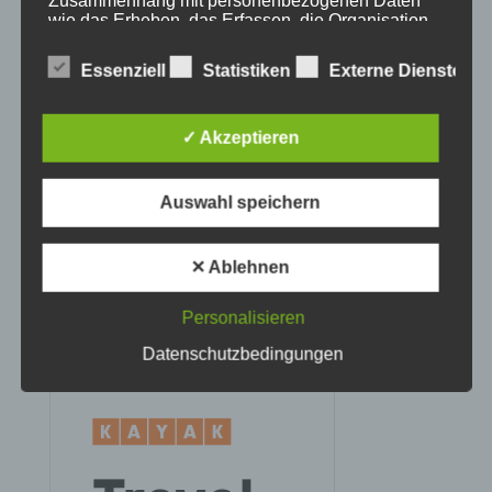
Zusammenhang mit personenbezogenen Daten
Veranstaltungstipp
wie das Erheben, das Erfassen, die Organisation,
das Ordnen, die Speicherung, die Anpassung oder
Wintersport
Veränderung, das Auslesen, das Abfragen, die
Essenziell
Statistiken
Externe Dienste
Bei uns…
Verwendung, die Offenlegung durch Übermittlung,
Verbreitung oder eine andere Form der
Bereitstellung, den Abgleich oder die Verknüpfung,
✓ Akzeptieren
die Einschränkung, das Löschen oder die
Vernichtung.
Auswahl speichern
d) Einschränkung der Verarbeitung
✕ Ablehnen
Einschränkung der Verarbeitung ist die Markierung
BERGBAHN UNLIMITED
gespeicherter personenbezogener Daten mit dem
Personalisieren
Ziel, ihre künftige Verarbeitung einzuschränken.
Ausgezeichnet von KAYAK
Datenschutzbedingungen
e) Profiling
Profiling ist jede Art der automatisierten
Verarbeitung personenbezogener Daten, die darin