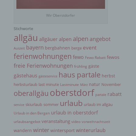
identifizierten oder identifizierbaren natürlichen
Person zugewiesen werden.
Wir Oberstdorfer
g) Verantwortlicher oder für die Verarbeitung
Stichworte
Verantwortlicher
allgäu
alpen
angebot
allgäuer alpen
bayern
event
bergbahnen
berge
Auszeit
Verantwortlicher oder für die Verarbeitung
ferienwohnungen
Verantwortlicher ist die natürliche oder juristische
fewo
fewos
Fewo Rabatt
Person, Behörde, Einrichtung oder andere Stelle,
freie Ferienwohnungen
die allein oder gemeinsam mit anderen über die
gäste
frühling
Zwecke und Mittel der Verarbeitung von
haus partale
gästehaus
herbst
personenbezogenen Daten entscheidet. Sind die
gästeservice
Zwecke und Mittel dieser Verarbeitung durch das
natur
herbsturlaub
last minute
November
Lastminute
März
Unionsrecht oder das Recht der Mitgliedstaaten
oberstdorf
oberallgäu
vorgegeben, so kann der Verantwortliche
rabatt
partale
beziehungsweise können die bestimmten Kriterien
urlaub
seiner Benennung nach dem Unionsrecht oder
skiurlaub
sommer
urlaub im allgäu
service
dem Recht der Mitgliedstaaten vorgesehen
urlaub in oberstdorf
Urlaub in den Bergen
werden.
veranstaltung
urlaubsangebot
video
vorweihnachtszeit
winter
winterurlaub
wintersport
wandern
h) Auftragsverarbeiter