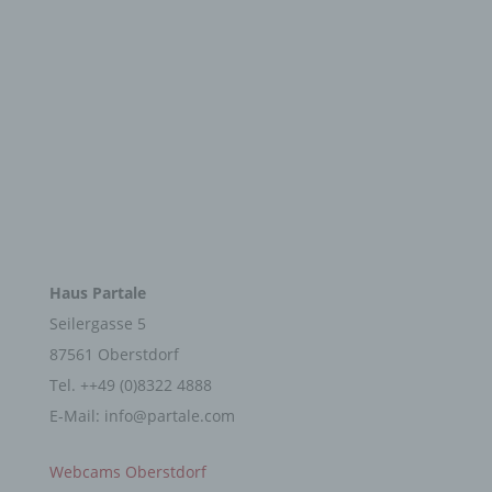
Auftragsverarbeiter ist eine natürliche oder
juristische Person, Behörde, Einrichtung oder
andere Stelle, die personenbezogene Daten im
Auftrag des Verantwortlichen verarbeitet.
i) Empfänger
Empfänger ist eine natürliche oder juristische
KONTAKT
Person, Behörde, Einrichtung oder andere Stelle,
der personenbezogene Daten offengelegt werden,
Haus Partale
unabhängig davon, ob es sich bei ihr um einen
Seilergasse 5
Dritten handelt oder nicht. Behörden, die im
Rahmen eines bestimmten Untersuchungsauftrags
87561 Oberstdorf
nach dem Unionsrecht oder dem Recht der
Mitgliedstaaten möglicherweise
Tel. ++49 (0)8322 4888
personenbezogene Daten erhalten, gelten jedoch
E-Mail: info@partale.com
nicht als Empfänger.
LINKS
Webcams Oberstdorf