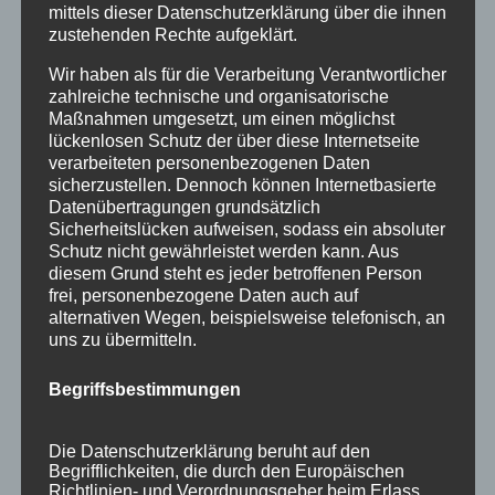
mittels dieser Datenschutzerklärung über die ihnen
zustehenden Rechte aufgeklärt.
Wir haben als für die Verarbeitung Verantwortlicher
zahlreiche technische und organisatorische
Maßnahmen umgesetzt, um einen möglichst
lückenlosen Schutz der über diese Internetseite
verarbeiteten personenbezogenen Daten
sicherzustellen. Dennoch können Internetbasierte
Datenübertragungen grundsätzlich
Sicherheitslücken aufweisen, sodass ein absoluter
Schutz nicht gewährleistet werden kann. Aus
diesem Grund steht es jeder betroffenen Person
frei, personenbezogene Daten auch auf
alternativen Wegen, beispielsweise telefonisch, an
uns zu übermitteln.
Silvester 2019 – keine Raketen für
Oberstdorf
Begriffsbestimmungen
von
HausPartale
|
Dez. 27, 2019
|
Gäste
,
Haus
Partale
,
Oberstdorf
Die Datenschutzerklärung beruht auf den
Begrifflichkeiten, die durch den Europäischen
keine Raketen für Oberstdorf Setzen Sie mit
Richtlinien- und Verordnungsgeber beim Erlass