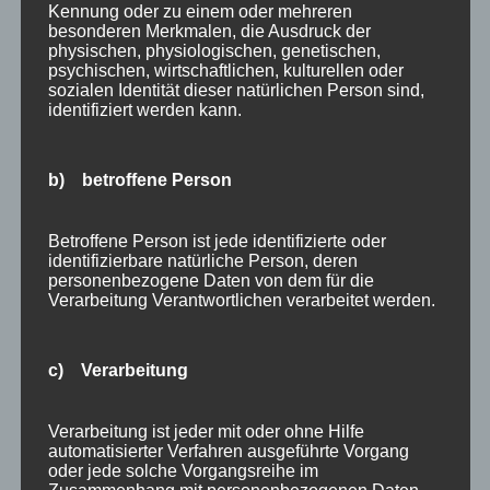
Allgäu
Kennung oder zu einem oder mehreren
besonderen Merkmalen, die Ausdruck der
Allgemein
physischen, physiologischen, genetischen,
Angebote
psychischen, wirtschaftlichen, kulturellen oder
sozialen Identität dieser natürlichen Person sind,
Bergbahnen
identifiziert werden kann.
Bewertung
E-Bike
b) betroffene Person
Empfehlung
Ferienwohnungen
Betroffene Person ist jede identifizierte oder
FIS Nordische Ski WM
identifizierbare natürliche Person, deren
Gäste
personenbezogene Daten von dem für die
Verarbeitung Verantwortlichen verarbeitet werden.
Gesundheit
Haus Partale
Info
c) Verarbeitung
Oberstdorf
Stellenangebot
Verarbeitung ist jeder mit oder ohne Hilfe
Traveller Review Award
automatisierter Verfahren ausgeführte Vorgang
oder jede solche Vorgangsreihe im
Urlaub