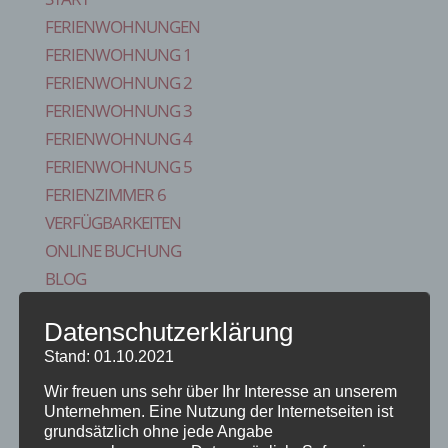
FERIENWOHNUNGEN
FERIENWOHNUNG 1
FERIENWOHNUNG 2
FERIENWOHNUNG 3
FERIENWOHNUNG 4
FERIENWOHNUNG 5
FERIENZIMMER 6
VERFÜGBARKEITEN
ONLINE BUCHUNG
BLOG
KONTAKT
Datenschutzerklärung
FAQS
Stand: 01.10.2021
REISE VERSICHERUNG
IMPRESSUM
Wir freuen uns sehr über Ihr Interesse an unserem
Unternehmen. Eine Nutzung der Internetseiten ist
Seite wählen
grundsätzlich ohne jede Angabe
Start