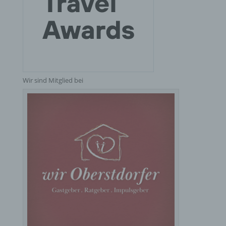
besteht, dass diese personenbezogenen Daten
verwendet werden, um bestimmte persönliche
Aspekte, die sich auf eine natürliche Person
beziehen, zu bewerten, insbesondere, um Aspekte
bezüglich Arbeitsleistung, wirtschaftlicher Lage,
Gesundheit, persönlicher Vorlieben, Interessen,
Zuverlässigkeit, Verhalten, Aufenthaltsort oder
Ortswechsel dieser natürlichen Person zu
analysieren oder vorherzusagen.
Wir sind Mitglied bei
f) Pseudonymisierung
Pseudonymisierung ist die Verarbeitung
personenbezogener Daten in einer Weise, auf
welche die personenbezogenen Daten ohne
Hinzuziehung zusätzlicher Informationen nicht
mehr einer spezifischen betroffenen Person
zugeordnet werden können, sofern diese
zusätzlichen Informationen gesondert aufbewahrt
werden und technischen und organisatorischen
Maßnahmen unterliegen, die gewährleisten, dass
die personenbezogenen Daten nicht einer