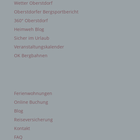
j) Dritter
Wetter Oberstdorf
Oberstdorfer Bergsportbericht
Dritter ist eine natürliche oder juristische Person,
360° Oberstdorf
Behörde, Einrichtung oder andere Stelle außer der
betroffenen Person, dem Verantwortlichen, dem
Heimweh Blog
Auftragsverarbeiter und den Personen, die unter
Sicher im Urlaub
der unmittelbaren Verantwortung des
Verantwortlichen oder des Auftragsverarbeiters
Veranstaltungskalender
befugt sind, die personenbezogenen Daten zu
OK Bergbahnen
verarbeiten.
k) Einwilligung
SCHNELL NAVIGATION
Ferienwohnungen
Einwilligung ist jede von der betroffenen Person
freiwillig für den bestimmten Fall in informierter
Online Buchung
Weise und unmissverständlich abgegebene
Blog
Willensbekundung in Form einer Erklärung oder
einer sonstigen eindeutigen bestätigenden
Reiseversicherung
Handlung, mit der die betroffene Person zu
Kontakt
verstehen gibt, dass sie mit der Verarbeitung der
sie betreffenden personenbezogenen Daten
FAQ
einverstanden ist.