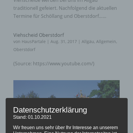
traditionell gefeiert. Nachfolgend die aktuellen
Termine für Schöllang und Oberstdorf…...
Viehscheid Oberstdorf
von
HausPartale
|
Aug. 31, 2017
|
Allgäu
,
Allgemein
,
Oberstdorf
(Source: https://www.youtube.com/)
Datenschutzerklärung
Stand: 01.10.2021
Wir freuen uns sehr über Ihr Interesse an unserem