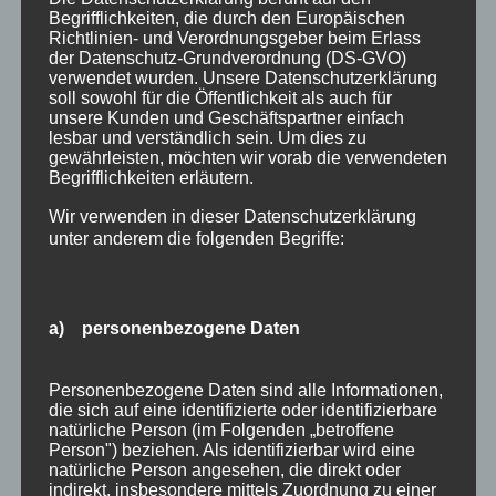
Begrifflichkeiten, die durch den Europäischen
Empfehlung
Richtlinien- und Verordnungsgeber beim Erlass
der Datenschutz-Grundverordnung (DS-GVO)
Ferienwohnungen
verwendet wurden. Unsere Datenschutzerklärung
soll sowohl für die Öffentlichkeit als auch für
FIS Nordische Ski WM
unsere Kunden und Geschäftspartner einfach
lesbar und verständlich sein. Um dies zu
Gäste
gewährleisten, möchten wir vorab die verwendeten
Begrifflichkeiten erläutern.
Gesundheit
Wir verwenden in dieser Datenschutzerklärung
Haus Partale
unter anderem die folgenden Begriffe:
Info
Oberstdorf
a) personenbezogene Daten
Stellenangebot
Traveller Review Award
Personenbezogene Daten sind alle Informationen,
die sich auf eine identifizierte oder identifizierbare
Urlaub
natürliche Person (im Folgenden „betroffene
Person") beziehen. Als identifizierbar wird eine
Veranstaltungstipp
natürliche Person angesehen, die direkt oder
indirekt, insbesondere mittels Zuordnung zu einer