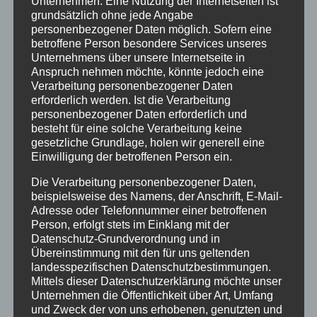
Unternehmen. Eine Nutzung der Internetseiten ist
von
HausPartale
|
Sep. 12, 2016
|
Allgemein
grundsätzlich ohne jede Angabe
personenbezogener Daten möglich. Sofern eine
betroffene Person besondere Services unseres
Viehscheid Oberstdorfam 13.09.2016 ist wieder
Unternehmens über unsere Internetseite in
Viehscheid in Oberstdorf – ein buntes Treiben,
Anspruch nehmen möchte, könnte jedoch eine
gekränzte Kühe und tönende Glocken – die
Verarbeitung personenbezogener Daten
erforderlich werden. Ist die Verarbeitung
Viehscheide werden bei uns im Allgäu noch
personenbezogener Daten erforderlich und
traditionell gefeiert. Wir empfehlen unseren
besteht für eine solche Verarbeitung keine
gesetzliche Grundlage, holen wir generell eine
Gästen unbedingt mal einen Viehscheid...
Einwilligung der betroffenen Person ein.
Die Verarbeitung personenbezogener Daten,
« Ältere Einträge
beispielsweise des Namens, der Anschrift, E-Mail-
Adresse oder Telefonnummer einer betroffenen
Person, erfolgt stets im Einklang mit der
Datenschutz-Grundverordnung und in
Übereinstimmung mit den für uns geltenden
Neueste Beiträge
landesspezifischen Datenschutzbestimmungen.
Veranstaltungen im August 2026 in Oberstdorf
Mittels dieser Datenschutzerklärung möchte unser
Unternehmen die Öffentlichkeit über Art, Umfang
Public Viewing Fußball-WM 2026 in Oberstdorf
und Zweck der von uns erhobenen, genutzten und