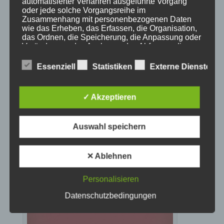
automatisierter Verfahren ausgeführte Vorgang
oder jede solche Vorgangsreihe im
Zusammenhang mit personenbezogenen Daten
wie das Erheben, das Erfassen, die Organisation,
das Ordnen, die Speicherung, die Anpassung oder
Veränderung, das Auslesen, das Abfragen, die
Verwendung, die Offenlegung durch Übermittlung,
Verbreitung oder eine andere Form der
Essenziell
Statistiken
Externe Dienste
Bereitstellung, den Abgleich oder die Verknüpfung,
die Einschränkung, das Löschen oder die
Vernichtung.
✓ Akzeptieren
Wir sind Mitglied bei
d) Einschränkung der Verarbeitung
Auswahl speichern
Einschränkung der Verarbeitung ist die Markierung
✕ Ablehnen
gespeicherter personenbezogener Daten mit dem
Ziel, ihre künftige Verarbeitung einzuschränken.
Personalisieren
Datenschutzbedingungen
e) Profiling