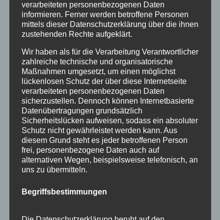
verarbeiteten personenbezogenen Daten
Oberstdorf im Mai – perfekter Frühlingsurlaub
informieren. Ferner werden betroffene Personen
im Allgäu
mittels dieser Datenschutzerklärung über die ihnen
zustehenden Rechte aufgeklärt.
Extra Rabatt im März
Wir haben als für die Verarbeitung Verantwortlicher
Traveller Review Award 2026
zahlreiche technische und organisatorische
Maßnahmen umgesetzt, um einen möglichst
Blog Archiv
lückenlosen Schutz der über diese Internetseite
verarbeiteten personenbezogenen Daten
Blog
sicherzustellen. Dennoch können Internetbasierte
Archiv
Datenübertragungen grundsätzlich
Kategorien
Sicherheitslücken aufweisen, sodass ein absoluter
Schutz nicht gewährleistet werden kann. Aus
Allgäu
diesem Grund steht es jeder betroffenen Person
frei, personenbezogene Daten auch auf
Allgemein
alternativen Wegen, beispielsweise telefonisch, an
Angebote
uns zu übermitteln.
Bergbahnen
Begriffsbestimmungen
Bewertung
E-Bike
Die Datenschutzerklärung beruht auf den