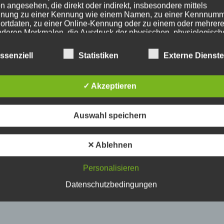
n angesehen, die direkt oder indirekt, insbesondere mittels
nung zu einer Kennung wie einem Namen, zu einer Kennnumm
ortdaten, zu einer Online-Kennung oder zu einem oder mehrer
deren Merkmalen, die Ausdruck der physischen, physiologisch
ischen, psychischen, wirtschaftlichen, kulturellen oder sozialen
tät dieser natürlichen Person sind, identifiziert werden kann.
ssenziell
Statistiken
Externe Dienst
etroffene Person
✓ Akzeptieren
fene Person ist jede identifizierte oder identifizierbare natürlich
Auswahl speichern
n, deren personenbezogene Daten von dem für die Verarbeitu
twortlichen verarbeitet werden.
✕ Ablehnen
erarbeitung
Personalisieren
Datenschutzbedingungen
beitung ist jeder mit oder ohne Hilfe automatisierter Verfahren
führte Vorgang oder jede solche Vorgangsreihe im Zusammen
ersonenbezogenen Daten wie das Erheben, das Erfassen, die
isation, das Ordnen, die Speicherung, die Anpassung oder