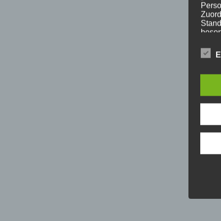
Perso
Zuord
Stand
beson
genet
Identi
E
b) b
Betrof
Perso
Veran
c) V
Verar
ausge
mit p
Organ