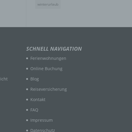
winterurlaub
n
en
SCHNELL NAVIGATION
ichen
Ferienwohnungen
die
rbaren
Online Buchung
icht
Blog
Reiseversicherung
Kontakt
FAQ
ittel
Impressum
ie
as
Datenschutz