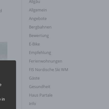
Allgäu
Allgemein
nd
Angebote
Bergbahnen
Bewertung
E-Bike
Empfehlung
Ferienwohnungen
FIS Nordische Ski WM
Gäste
e
Gesundheit
Haus Partale
 in
Info