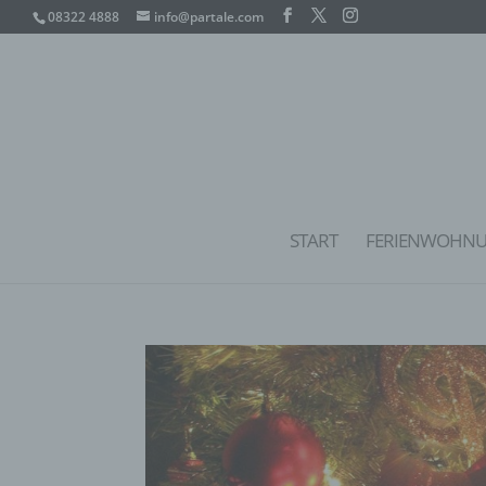
08322 4888
info@partale.com
START
FERIENWOHN