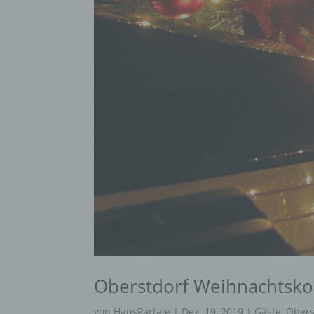
Oberstdorf Weihnachtsko
von
HausPartale
|
Dez. 19, 2019
|
Gäste
,
Obers