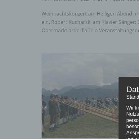
Weihnachtskonzert am Heiligen Abend in 
ein. Robert Kucharski am Klavier Sänger:
Obermärktlarderfla Trio Veranstaltungsor
Dat
Stand
Wir f
Nutzu
perso
beson
Anspr
perso