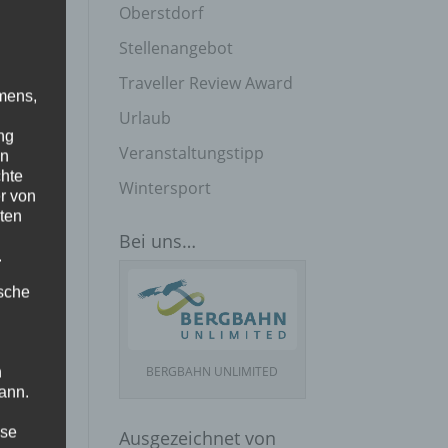
Oberstdorf
Stellenangebot
Traveller Review Award
mens,
Urlaub
ng
Veranstaltungstipp
en
chte
Wintersport
r von
ten
Bei uns…
.
ische
BERGBAHN UNLIMITED
n
ann.
ise
Ausgezeichnet von