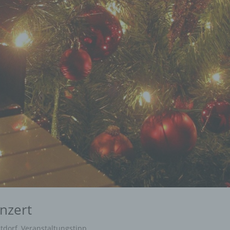
nzert
tdorf
,
Veranstaltungstipp