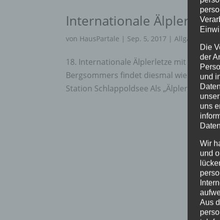
perso
Internationale Älplerletz
Verar
Einwi
von
HausPartale
|
Sep. 5, 2017
|
Allgäu
,
Allge
Die V
der A
18. Internationale Älplerletze mit Bergm
Perso
Bergsommers findet diesmal wieder auf de
und i
Daten
Station Schlappoldsee Als „Älplerletze“ be
unser
uns e
infor
Daten
Wir h
und o
lücke
perso
Inter
aufwe
Aus d
perso