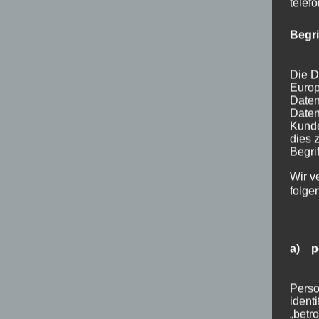
telef
Begr
Die D
Europ
Daten
Daten
Kunde
dies 
Begrif
Wir v
folge
a) p
Perso
ident
„betro