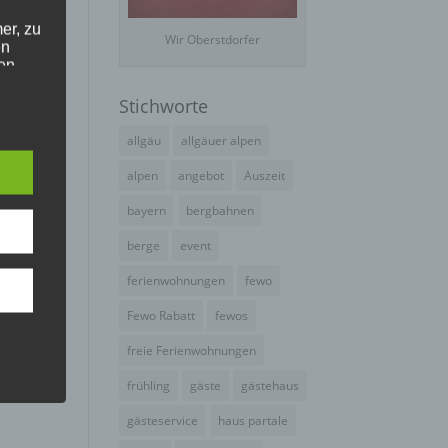
er, zu
Wir Oberstdorfer
en
en,
Stichworte
e
allgäu
allgäuer alpen
alpen
angebot
Auszeit
bayern
bergbahnen
e
ng
berge
event
ferienwohnungen
fewo
Fewo Rabatt
fewos
freie Ferienwohnungen
frühling
gäste
gästehaus
hang
gästeservice
haus partale