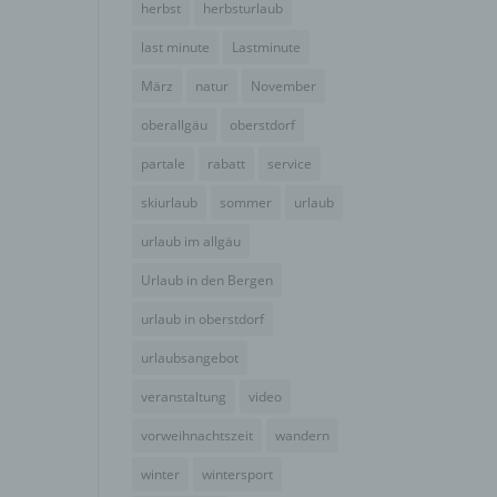
herbst
herbsturlaub
der
g, das
last minute
Lastminute
März
natur
November
oberallgäu
oberstdorf
partale
rabatt
service
skiurlaub
sommer
urlaub
urlaub im allgäu
Urlaub in den Bergen
urlaub in oberstdorf
urlaubsangebot
gener
wendet
veranstaltung
video
che
vorweihnachtszeit
wandern
eben,
el
winter
wintersport