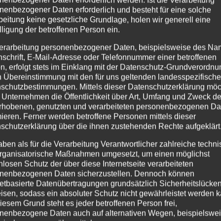
nenbezogener Daten erforderlich und besteht für eine solche
e mit Bergmesse
beitung keine gesetzliche Grundlage, holen wir generell eine
lligung der betroffenen Person ein.
mein
,
Oberstdorf
erarbeitung personenbezogener Daten, beispielsweise des Na
nschrift, E-Mail-Adresse oder Telefonnummer einer betroffenen
esse auf dem Fellhornder Klassiker zum Abschluss des
n, erfolgt stets im Einklang mit der Datenschutz-Grundverordnu
m Fellhorn statt. Sonntag, 24.09.2017 11:00 Uhr, Fellhorn
n Übereinstimmung mit den für uns geltenden landesspezifisch
schutzbestimmungen. Mittels dieser Datenschutzerklärung mö
zeichnet man den letzten Tag eines...
 Unternehmen die Öffentlichkeit über Art, Umfang und Zweck de
rhobenen, genutzten und verarbeiteten personenbezogenen Da
mieren. Ferner werden betroffene Personen mittels dieser
schutzerklärung über die ihnen zustehenden Rechte aufgeklärt
aben als für die Verarbeitung Verantwortlicher zahlreiche techn
rganisatorische Maßnahmen umgesetzt, um einen möglichst
nlosen Schutz der über diese Internetseite verarbeiteten
nenbezogenen Daten sicherzustellen. Dennoch können
netbasierte Datenübertragungen grundsätzlich Sicherheitslücke
isen, sodass ein absoluter Schutz nicht gewährleistet werden k
iesem Grund steht es jeder betroffenen Person frei,
nenbezogene Daten auch auf alternativen Wegen, beispielswe