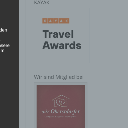
KAYAK
 den
e
nsere
 Um
Wir sind Mitglied bei