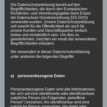
Die Datenschutzerklärung beruht auf den
« Ältere Einträge
Begrifflichkeiten, die durch den Europäischen
Richtlinien- und Verordnungsgeber beim Erlass
der Datenschutz-Grundverordnung (DS-GVO)
verwendet wurden. Unsere Datenschutzerklärung
soll sowohl für die Öffentlichkeit als auch für
Neueste Beiträge
unsere Kunden und Geschäftspartner einfach
lesbar und verständlich sein. Um dies zu
Veranstaltungen im August 2026 in Oberstdorf
gewährleisten, möchten wir vorab die verwendeten
Begrifflichkeiten erläutern.
Public Viewing Fußball-WM 2026 in Oberstdorf
Wir verwenden in dieser Datenschutzerklärung
Oberstdorf im Mai – perfekter Frühlingsurlaub
unter anderem die folgenden Begriffe:
im Allgäu
Extra Rabatt im März
Traveller Review Award 2026
a) personenbezogene Daten
Blog Archiv
Personenbezogene Daten sind alle Informationen,
die sich auf eine identifizierte oder identifizierbare
Blog
natürliche Person (im Folgenden „betroffene
Archiv
Person") beziehen. Als identifizierbar wird eine
natürliche Person angesehen, die direkt oder