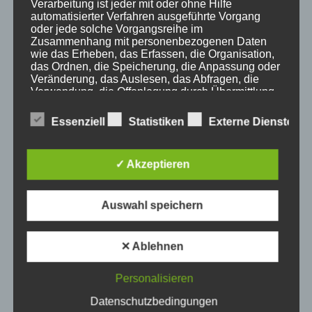
Info
Verarbeitung ist jeder mit oder ohne Hilfe
automatisierter Verfahren ausgeführte Vorgang
Oberstdorf
oder jede solche Vorgangsreihe im
Zusammenhang mit personenbezogenen Daten
Stellenangebot
wie das Erheben, das Erfassen, die Organisation,
das Ordnen, die Speicherung, die Anpassung oder
Traveller Review Award
Veränderung, das Auslesen, das Abfragen, die
Verwendung, die Offenlegung durch Übermittlung,
Urlaub
Verbreitung oder eine andere Form der
Bereitstellung, den Abgleich oder die Verknüpfung,
Essenziell
Statistiken
Externe Dienste
Veranstaltungstipp
die Einschränkung, das Löschen oder die
Vernichtung.
Wintersport
✓ Akzeptieren
Bei uns…
d) Einschränkung der Verarbeitung
Auswahl speichern
Einschränkung der Verarbeitung ist die Markierung
BERGBAHN UNLIMITED
gespeicherter personenbezogener Daten mit dem
✕ Ablehnen
Ziel, ihre künftige Verarbeitung einzuschränken.
Ausgezeichnet von KAYAK
Personalisieren
e) Profiling
Datenschutzbedingungen