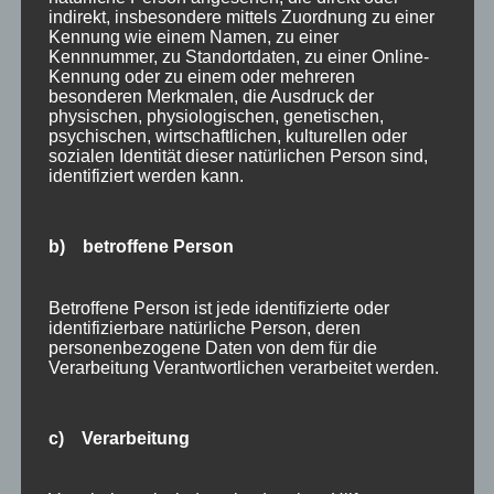
Kategorien
indirekt, insbesondere mittels Zuordnung zu einer
Allgäu
Kennung wie einem Namen, zu einer
Kennnummer, zu Standortdaten, zu einer Online-
Allgemein
Kennung oder zu einem oder mehreren
besonderen Merkmalen, die Ausdruck der
Angebote
physischen, physiologischen, genetischen,
psychischen, wirtschaftlichen, kulturellen oder
Bergbahnen
sozialen Identität dieser natürlichen Person sind,
identifiziert werden kann.
Bewertung
E-Bike
b) betroffene Person
Empfehlung
Ferienwohnungen
Betroffene Person ist jede identifizierte oder
identifizierbare natürliche Person, deren
FIS Nordische Ski WM
personenbezogene Daten von dem für die
Verarbeitung Verantwortlichen verarbeitet werden.
Gäste
Gesundheit
c) Verarbeitung
Haus Partale