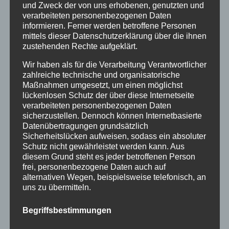
und Zweck der von uns erhobenen, genutzten und
verarbeiteten personenbezogenen Daten
informieren. Ferner werden betroffene Personen
mittels dieser Datenschutzerklärung über die ihnen
zustehenden Rechte aufgeklärt.
Wir haben als für die Verarbeitung Verantwortlicher
zahlreiche technische und organisatorische
LAST MINUTE RABATT
Maßnahmen umgesetzt, um einen möglichst
von
HausPartale
|
Nov. 22, 2022
|
Allgäu
,
Angebote
,
lückenlosen Schutz der über diese Internetseite
Ferienwohnungen
,
Haus Partale
,
Oberstdorf
verarbeiteten personenbezogenen Daten
sicherzustellen. Dennoch können Internetbasierte
Last Minute Rabatt auf alle verfügbaren
Datenübertragungen grundsätzlich
Sicherheitslücken aufweisen, sodass ein absoluter
Ferienwohnungen Ende November/Anfang
Schutz nicht gewährleistet werden kann. Aus
Dezember 2022 Das Jahr neigt sich schon
diesem Grund steht es jeder betroffenen Person
wieder dem Ende zu und
frei, personenbezogene Daten auch auf
alternativen Wegen, beispielsweise telefonisch, an
Weihnachten/Silvester stehen fast schon vor
uns zu übermitteln.
der Tür. Der erste Schnee ist schon gefallen
und die Oberstdorfer Berge sind bereits...
Begriffsbestimmungen