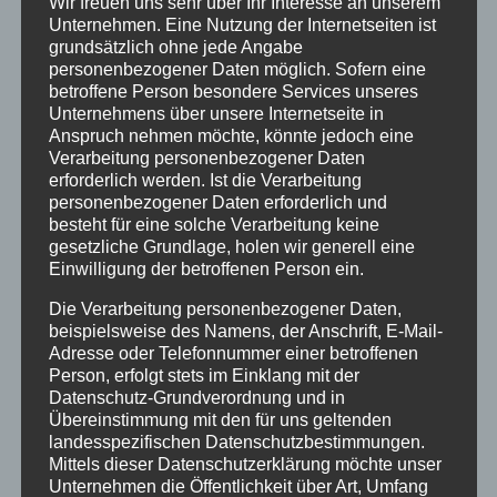
Wir freuen uns sehr über Ihr Interesse an unserem
Ferienwohnung Angebot Januar 2023
Unternehmen. Eine Nutzung der Internetseiten ist
grundsätzlich ohne jede Angabe
von
HausPartale
|
Jan. 7, 2023
|
Angebote
,
personenbezogener Daten möglich. Sofern eine
Ferienwohnungen
,
Oberstdorf
betroffene Person besondere Services unseres
Unternehmens über unsere Internetseite in
Januar Last Minute Ferienwohnung Angebot
Anspruch nehmen möchte, könnte jedoch eine
Verarbeitung personenbezogener Daten
Haus Partale Oberstdorf Sie möchten eine
erforderlich werden. Ist die Verarbeitung
kleine winterliche Auszeit im neuen Jahr 2023 in
personenbezogener Daten erforderlich und
Oberstdorf nehmen? Wir haben im Januar 2023
besteht für eine solche Verarbeitung keine
gesetzliche Grundlage, holen wir generell eine
noch freie Ferienwohnungen, die wir Ihnen
Einwilligung der betroffenen Person ein.
teilweise mit einem Last Minute Rabatt
Die Verarbeitung personenbezogener Daten,
anbieten...
beispielsweise des Namens, der Anschrift, E-Mail-
Adresse oder Telefonnummer einer betroffenen
Person, erfolgt stets im Einklang mit der
Datenschutz-Grundverordnung und in
Übereinstimmung mit den für uns geltenden
landesspezifischen Datenschutzbestimmungen.
Mittels dieser Datenschutzerklärung möchte unser
Unternehmen die Öffentlichkeit über Art, Umfang